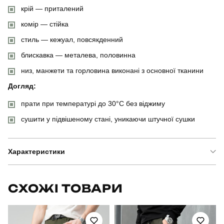
крій — приталений
комір — стійка
стиль — кежуал, повсякденний
блискавка — металева, половинна
низ, манжети та горловина виконані з основної тканини
Догляд:
прати при температурі до 30°C без віджиму
сушити у підвішеному стані, уникаючи штучної сушки
Характеристики
Бренд
pobedov
СХОЖІ ТОВАРИ
Артикул
BLkf3024Sge