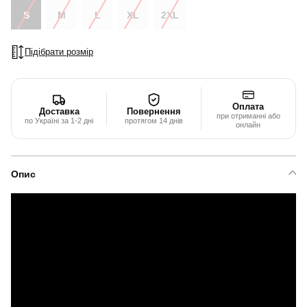
S
M
L
XL
2XL
Підібрати розмір
Оплата
Доставка
Повернення
при отриманні або
по Україні за 1-2 дні
протягом 14 днів
онлайн
Опис