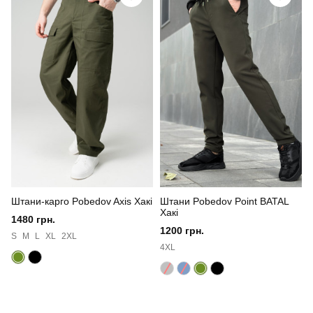
Вид
джемпер
Призначення
для повсякденного носіння
Стать
чоловічий
Стиль
повсякденний
Сезон
осінь
Колір
сірий
Штани-карго Pobedov Axis Хакі
Штани Pobedov Point BATAL
Матеріал
ангора
Хакі
1480 грн.
1200 грн.
Склад тканини
65% поліестер, 25% акрил, 10% віскоза
S
M
L
XL
2XL
4XL
Країна - виробник
україна