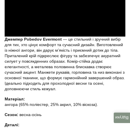
Джемпер Pobedov Evermont
— це стильний і зручний вибір
для тих, хто цінує комфорт та сучасний дизайн. Виготовлений
із ніжної ангори, він дарує м’якість і приємний дотик до тіла.
Приталений крій підкреслює фігуру та забезпечує акуратний
силует у повсякденних образах. Комір-стійка додає
елегантності, а металева половинна блискавка створює
сучасний акцент. Манжети рукавів, горловина та низ виконані з
основної тканини, що формує гармонійний завершений образ.
Ідеально підходить для прохолодної весни та осені,
доповнюючи стиль кежуал.
Матеріал:
ангора (65% поліестер, 25% акрил, 10% віскоза).
Сезон:
весна-осінь
Відгуки
Деталі: