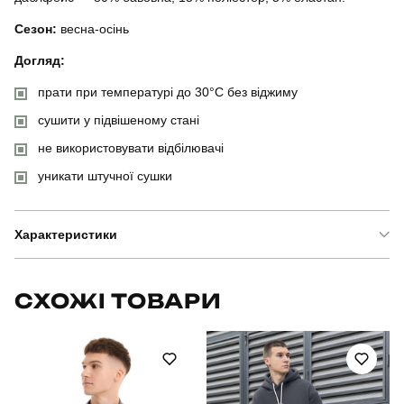
Сезон:
весна-осінь
Догляд:
прати при температурі до 30°C без віджиму
сушити у підвішеному стані
не використовувати відбілювачі
уникати штучної сушки
Характеристики
Бренд
pobedov
СХОЖІ ТОВАРИ
Артикул
BLkf3150Ldge
Вид
джемпер