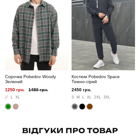
Призначення
для повсякденного носіння
Стать
чоловічий
Стиль
повсякденний
Сезон
осінь
Колір
темно-сірий
Сорочка Pobedov Woody
Костюм Pobedov Space
Матеріал
бавовна
Зелений
Темно-сірий
1250 грн.
1480 грн.
2450 грн.
Склад тканини
80% поліестер, 15% акрил, 5% віскоза
M
L
XL
S
M
L
XL
2XL
3XL
Країна - виробник
україна
ВІДГУКИ ПРО ТОВАР