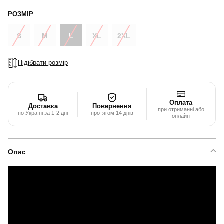
РОЗМІР
S
M
L
XL
2XL
Підібрати розмір
Оплата
Доставка
Повернення
при отриманні або
по Україні за 1-2 дні
протягом 14 днів
онлайн
Опис