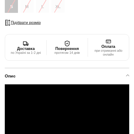
S
M
L
XL
Підібрати розмір
Оплата
Доставка
Повернення
при отриманні або
по Україні за 1-2 дні
протягом 14 днів
онлайн
Опис