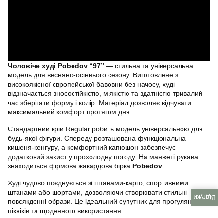
Чоловіче худі Pobedov “97”
— стильна та універсальна
модель для весняно-осіннього сезону. Виготовлене з
високоякісної європейської бавовни без начосу, худі
відзначається зносостійкістю, м’якістю та здатністю тривалий
час зберігати форму і колір. Матеріал дозволяє відчувати
максимальний комфорт протягом дня.
Стандартний крій Regular робить модель універсальною для
будь-якої фігури. Спереду розташована функціональна
кишеня-кенгуру, а комфортний капюшон забезпечує
додатковий захист у прохолодну погоду. На манжеті рукава
знаходиться фірмова жакардова бірка
Pobedov
.
Худі чудово поєднується зі штанами-карго, спортивними
штанами або шортами, дозволяючи створювати стильні
Відгуки
повсякденні образи. Це ідеальний супутник для прогулянок,
пікніків та щоденного використання.