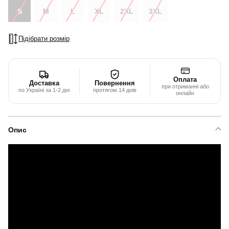
S
M
L
XL
2XL
3XL
Підібрати розмір
Оплата
Доставка
Повернення
при отриманні або
по Україні за 1-2 дні
протягом 14 днів
онлайн
Опис