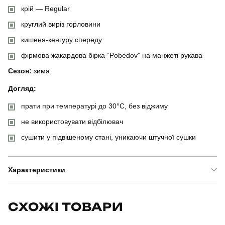
крій — Regular
круглий виріз горловини
кишеня-кенгуру спереду
фірмова жакардова бірка “Pobedov” на манжеті рукава
Сезон:
зима
Догляд:
прати при температурі до 30°C, без віджиму
не використовувати відбілювач
сушити у підвішеному стані, уникаючи штучної сушки
Характеристики
Бренд
pobedov
СХОЖІ ТОВАРИ
Модель
pobedov 007 зима