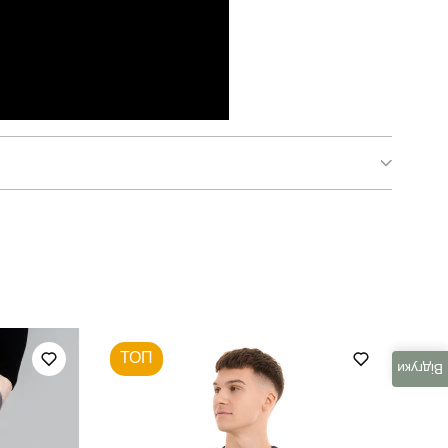
pobedov 007 зима
кофта
чоловічий
ТОП
зима
Відгуки
трикотаж із начосом