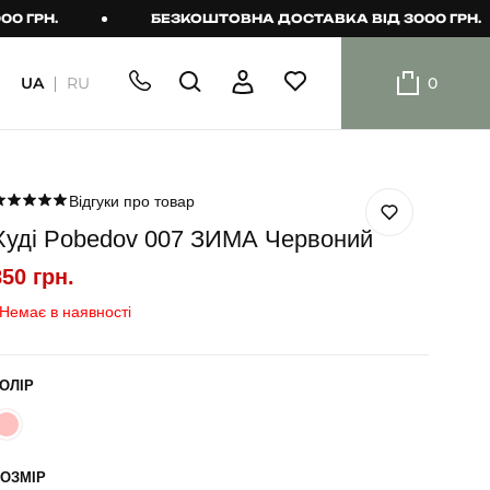
Н.
БЕЗКОШТОВНА ДОСТАВКА ВІД 3000 ГРН.
UA
RU
0
ШОРТИ
Плавальні
шорти
Відгуки про товар
Худі Pobedov 007 ЗИМА Червоний
Шорти
850 грн.
Немає в наявності
ОЛІР
ОЗМІР