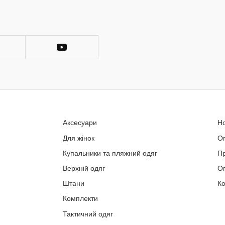
Аксесуари
Н
Для жінок
О
Купальники та пляжний одяг
П
Верхній одяг
Оп
Штани
Ко
Комплекти
Тактичний одяг