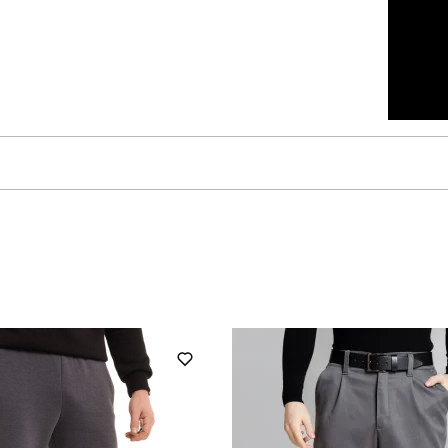
pobedov
Модель
BLhu1086Sre
Вид
для повсякденного носіння
Стать
повсякденний
Сезон
червоний
Матеріал