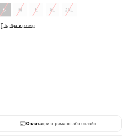
S
M
L
XL
2XL
Підібрати розмір
Оплата
при отриманні або онлайн