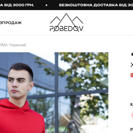
3000 ГРН.
БЕЗКОШТОВНА ДОСТАВКА ВІД 3000 ГР
ЗПРОДАЖ
ШТАНИ
ТАКТИЧНИЙ ОДЯГ
ЗИМА Червоний
Брюки
Тактичне спорядження
Джогери
Тактичний жіночий
одяг
Карго
Тактичний чоловічий
Спортивні штани
одяг
Лосини
Тактичні рукавиці
Джинси
Тактичні шкарпетки
К
КОМПЛЕКТИ
ТЕРМО-КОМПЛЕКТИ
ФУТБОЛКИ І СОРОЧКИ
Куртка й штани
Р