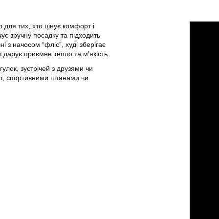
 для тих, хто цінує комфорт і
ує зручну посадку та підходить
ні з начосом “фліс”, худі зберігає
ж дарує приємне тепло та м’якість.
улок, зустрічей з друзями чи
го, спортивними штанами чи