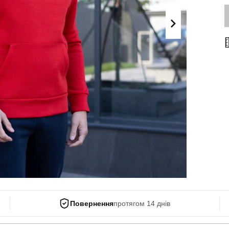
Поло
Літні комплекти
Сорочки
Комбінезони
Футболки
Спортивні
костюми
Майки
Кежуал
ХУДІ, СВІТШОТИ, СВЕТРИ
Кофти
Светри
Світшоти
Худі
Боді
Повернення
протягом 14 днів