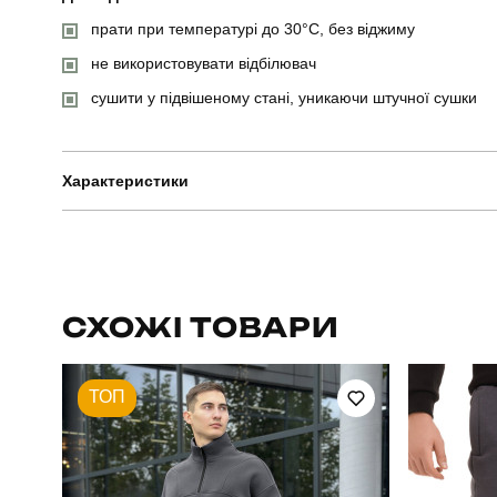
прати при температурі до 30°C, без віджиму
не використовувати відбілювач
сушити у підвішеному стані, уникаючи штучної сушки
Характеристики
Бренд
Артикул
СХОЖІ ТОВАРИ
Призначення
ТОП
Стиль
Колір