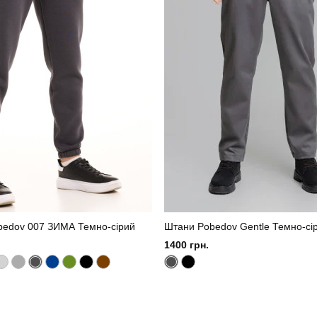
на, 15% поліестер, 5% еластан
Країна - виробник
bedov 007 ЗИМА Темно-сірий
Штани Pobedov Gentle Темно-сі
1400 грн.