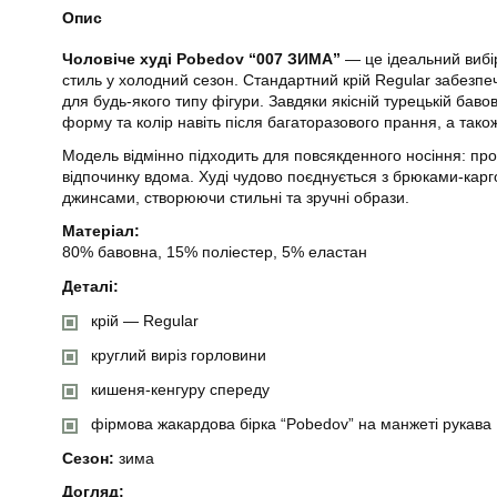
Опис
Чоловіче худі Pobedov “007 ЗИМА”
— це ідеальний вибір
стиль у холодний сезон. Стандартний крій Regular забезпеч
для будь-якого типу фігури. Завдяки якісній турецькій бавов
форму та колір навіть після багаторазового прання, а тако
Модель відмінно підходить для повсякденного носіння: прог
відпочинку вдома. Худі чудово поєднується з брюками-кар
джинсами, створюючи стильні та зручні образи.
Матеріал:
80% бавовна, 15% поліестер, 5% еластан
Деталі:
крій — Regular
круглий виріз горловини
кишеня-кенгуру спереду
фірмова жакардова бірка “Pobedov” на манжеті рукава
Сезон:
зима
Догляд: