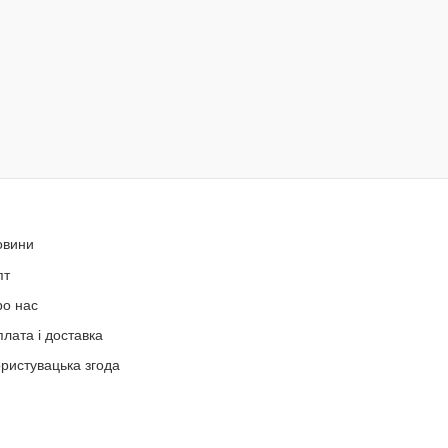
овини
пт
ро нас
лата і доставка
ристувацька згода