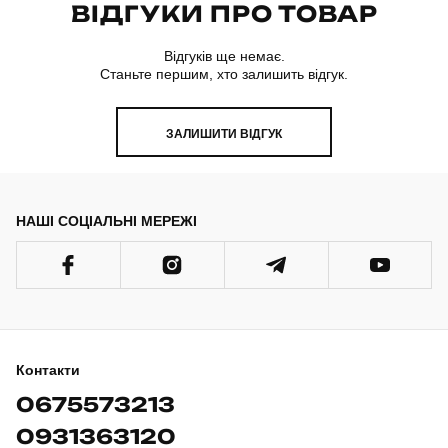
ВІДГУКИ ПРО ТОВАР
Модель
manirna euphoria
Відгуків ще немає.
Станьте першим, хто залишить відгук.
Артикул
PJhr1110XLlm
Призначення
ЗАЛИШИТИ ВІДГУК
для сну
Стать
жіночий
НАШІ СОЦІАЛЬНІ МЕРЕЖІ
Стиль
домашній одяг
Сезон
немає
Колір
світлий ментол
Контакти
Матеріал
плюш
0675573213
0931363120