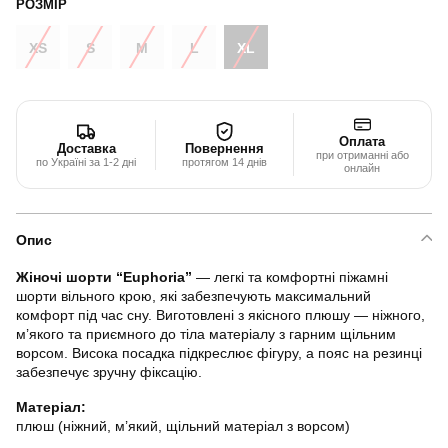
РОЗМІР
XS
S
M
L
XL
Оплата
Доставка
Повернення
при отриманні або
по Україні за 1-2 дні
протягом 14 днів
онлайн
Опис
Жіночі шорти “Euphoria”
— легкі та комфортні піжамні
шорти вільного крою, які забезпечують максимальний
комфорт під час сну. Виготовлені з якісного плюшу — ніжного,
м’якого та приємного до тіла матеріалу з гарним щільним
ворсом. Висока посадка підкреслює фігуру, а пояс на резинці
забезпечує зручну фіксацію.
Матеріал:
плюш (ніжний, м’який, щільний матеріал з ворсом)