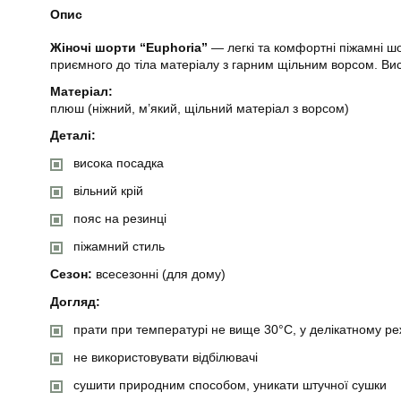
Опис
Жіночі шорти “Euphoria”
— легкі та комфортні піжамні шо
приємного до тіла матеріалу з гарним щільним ворсом. Вис
Матеріал:
плюш (ніжний, м’який, щільний матеріал з ворсом)
Деталі:
висока посадка
вільний крій
пояс на резинці
піжамний стиль
Сезон:
всесезонні (для дому)
Догляд:
прати при температурі не вище 30°C, у делікатному ре
не використовувати відбілювачі
сушити природним способом, уникати штучної сушки