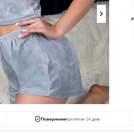
Поло
Літні комплекти
Сорочки
Комбінезони
Р
Футболки
Спортивні
костюми
Майки
Кежуал
ХУДІ, СВІТШОТИ, СВЕТРИ
Кофти
Светри
Світшоти
Худі
Боді
Повернення
протягом 14 днів