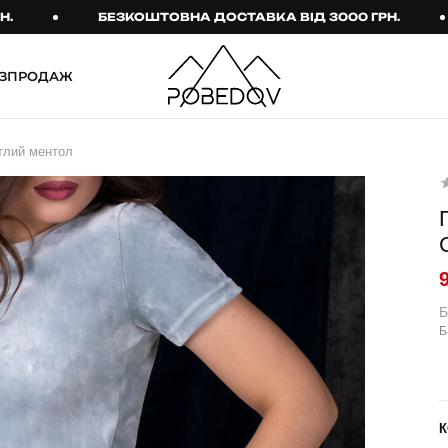
БЕЗКОШТОВНА ДОСТАВКА ВІД 3000 ГРН.
ЗПРОДАЖ
ШТАНИ
ТАКТИЧНИЙ ОДЯГ
ітлий ментол
Брюки
Тактичне спорядження
Джогери
Тактичний жіночий
одяг
Карго
Тактичний чоловічий
Спортивні штани
одяг
Лосини
Тактичні рукавиці
Б
Б
Джинси
Тактичні шкарпетки
КОМПЛЕКТИ
ТЕРМО-КОМПЛЕКТИ
ФУТБОЛКИ І СОРОЧКИ
Куртка й штани
К