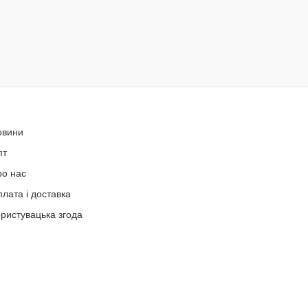
овини
пт
ро нас
лата і доставка
ристувацька згода