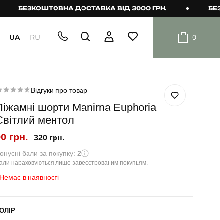
БЕЗКОШТОВНА ДОСТАВКА ВІД 3000 ГРН.
БЕЗКОШ
UA
RU
0
ШОРТИ
Плавальні
шорти
Відгуки про товар
Піжамні шорти Manirna Euphoria
Шорти
Світлий ментол
90 грн.
320 грн.
онусні бали за покупку:
2
али нараховуються лише зареєстрованим покупцям.
Немає в наявності
ОЛІР