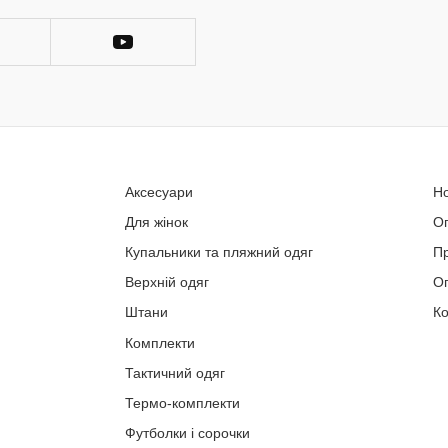
Аксесуари
Н
Для жінок
О
Купальники та пляжний одяг
П
Верхній одяг
Оп
Штани
Ко
Комплекти
Тактичний одяг
Термо-комплекти
Футболки і сорочки