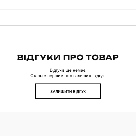
manirna
Модель
PJhr1110Slm
Призначення
ВІДГУКИ ПРО ТОВАР
жіночий
Стиль
Відгуків ще немає.
Станьте першим, хто залишить відгук.
немає
Колір
плюш
ЗАЛИШИТИ ВІДГУК