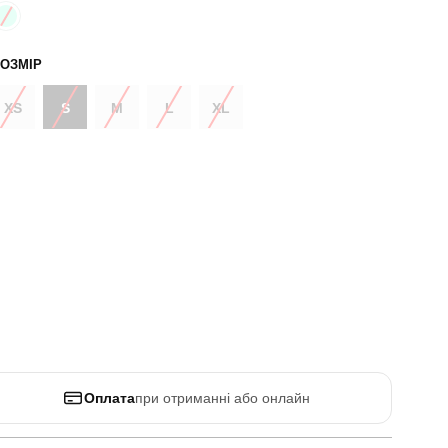
ОЗМІР
XS
S
M
L
XL
Оплата
при отриманні або онлайн