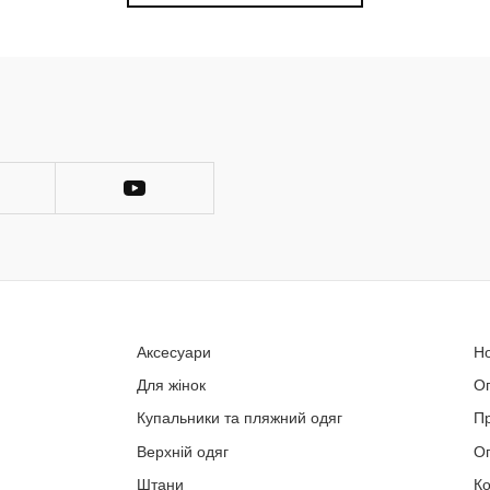
Аксесуари
Н
Для жінок
О
Купальники та пляжний одяг
П
Верхній одяг
Оп
Штани
Ко