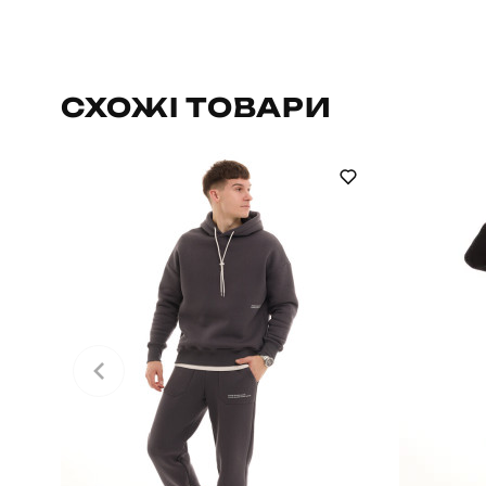
Бренд
Артикул
СХОЖІ ТОВАРИ
Стать
Сезон
Матеріал
Країна - виробник