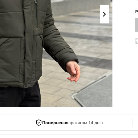
Поло
Літні комплекти
Р
Сорочки
Комбінезони
Футболки
Спортивні
костюми
Майки
Кежуал
ХУДІ, СВІТШОТИ, СВЕТРИ
Кофти
Светри
Світшоти
Худі
Боді
Повернення
протягом 14 днів