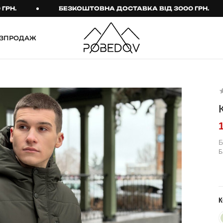
БЕЗКОШТОВНА ДОСТАВКА ВІД 3000 ГРН.
ЗПРОДАЖ
ШТАНИ
ТАКТИЧНИЙ ОДЯГ
Брюки
Тактичне спорядження
Джогери
Тактичний жіночий
одяг
Карго
Тактичний чоловічий
Спортивні штани
одяг
Б
Б
Лосини
Тактичні рукавиці
Джинси
Тактичні шкарпетки
КОМПЛЕКТИ
ТЕРМО-КОМПЛЕКТИ
К
ФУТБОЛКИ І СОРОЧКИ
Куртка й штани