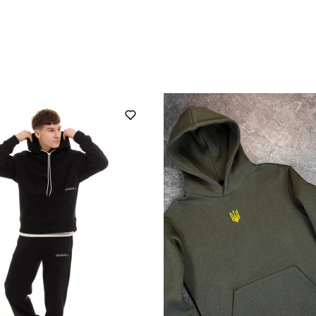
pobedov
Модель
OWku2756Skh
Призначення
чоловічий
Стиль
зима
Колір
плащівка
Склад тканини
україна