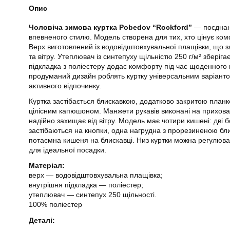
Опис
Чоловіча зимова куртка Pobedov “Rockford”
— поєднанн
впевненого стилю. Модель створена для тих, хто цінує комф
Верх виготовлений із водовідштовхувальної плащівки, що за
та вітру. Утеплювач із синтепуху щільністю 250 г/м² зберіга
підкладка з поліестеру додає комфорту під час щоденного н
продуманий дизайн роблять куртку універсальним варіантом 
активного відпочинку.
Куртка застібається блискавкою, додатково закритою планк
цілісним капюшоном. Манжети рукавів виконані на прихован
надійно захищає від вітру. Модель має чотири кишені: дві б
застібаються на кнопки, одна нагрудна з прорезиненою бл
потаємна кишеня на блискавці. Низ куртки можна регулюв
для ідеальної посадки.
Матеріал:
верх — водовідштовхувальна плащівка;
внутрішня підкладка — поліестер;
утеплювач — синтепух 250 щільності.
100% поліестер
Деталі: