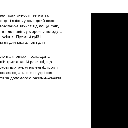
я практичності, тепла та
орт і якість у холодний сезон.
безпечує захист від дощу, снігу
є тепло навіть у морозну погоду, а
осіння. Прямий крій і
як для міста, так і для
ою на кнопках, і оснащена
ій трикотажній резинці, що
окові для рук утеплені флісом і
искавкою, а також внутрішня
ати за допомогою резинки-каната