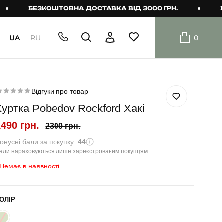
БЕЗКОШТОВНА ДОСТАВКА ВІД 3000 ГРН.
БЕЗКО
UA
RU
0
ШОРТИ
Плавальні
шорти
Відгуки про товар
Куртка Pobedov Rockford Хакі
Шорти
1490 грн.
2300 грн.
онусні бали за покупку:
44
али нараховуються лише зареєстрованим покупцям.
Немає в наявності
ОЛІР