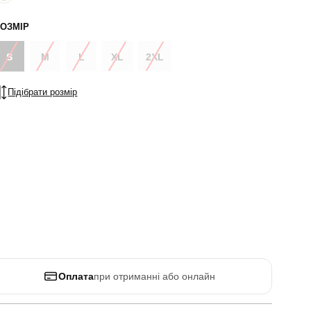
ОЗМІР
S
M
L
XL
2XL
Підібрати розмір
Оплата
при отриманні або онлайн