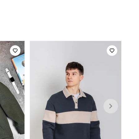
куртка pobedov rockford
для повсякденного носіння
повсякденний
хакі
100% поліестер