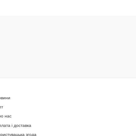
овини
пт
ро нас
лата і доставка
ристувацька згода