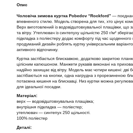
Опис
Чоловіча зимова куртка Pobedov “Rockford”
— поєднанн
впевненого стилю. Модель створена для тих, хто цінує комф
Верх виготовлений із водовідштовхувальної плащівки, що за
та вітру. Утеплювач із синтепуху щільністю 250 г/м² зберіга
підкладка з поліестеру додає комфорту під час щоденного н
продуманий дизайн роблять куртку універсальним варіантом 
активного відпочинку.
Куртка застібається блискавкою, додатково закритою планк
цілісним капюшоном. Манжети рукавів виконані на прихован
надійно захищає від вітру. Модель має чотири кишені: дві б
застібаються на кнопки, одна нагрудна з прорезиненою бл
потаємна кишеня на блискавці. Низ куртки можна регулюв
для ідеальної посадки.
Матеріал:
верх — водовідштовхувальна плащівка;
внутрішня підкладка — поліестер;
утеплювач — синтепух 250 щільності.
100% поліестер
Деталі: