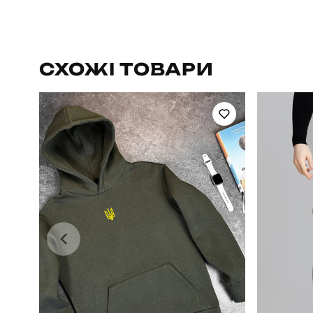
Бренд
Артикул
СХОЖІ ТОВАРИ
Стать
Сезон
Матеріал
Країна - виробник