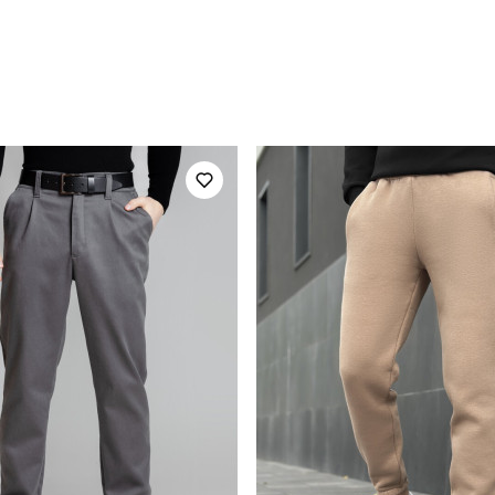
pobedov
Модель
OWku27562XLkh
Призначення
чоловічий
Стиль
зима
Колір
плащівка
Склад тканини
україна