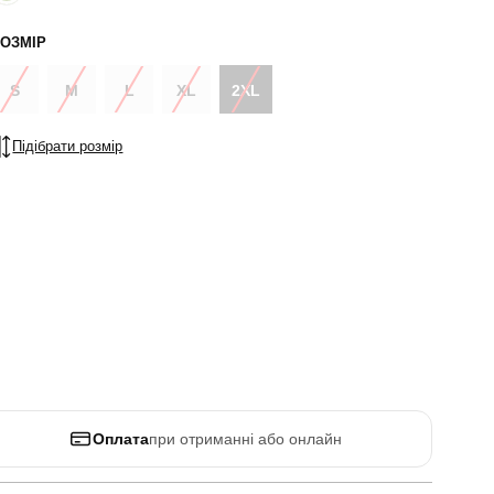
ОЗМІР
S
M
L
XL
2XL
Підібрати розмір
Оплата
при отриманні або онлайн