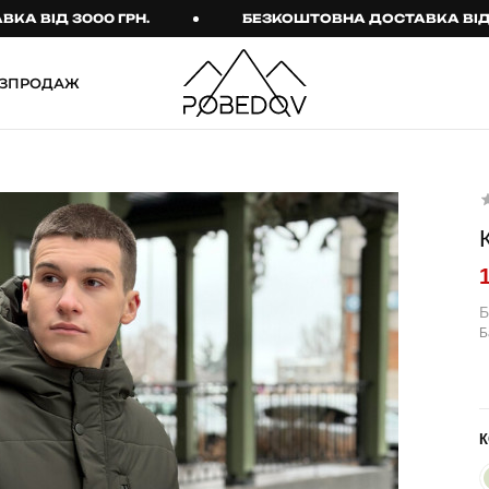
Д 3000 ГРН.
БЕЗКОШТОВНА ДОСТАВКА ВІД 3000 
ЗПРОДАЖ
ШТАНИ
ТАКТИЧНИЙ ОДЯГ
Брюки
Тактичне спорядження
Джогери
Тактичний жіночий
одяг
Карго
Тактичний чоловічий
Спортивні штани
одяг
Б
Б
Лосини
Тактичні рукавиці
Джинси
Тактичні шкарпетки
КОМПЛЕКТИ
ТЕРМО-КОМПЛЕКТИ
К
ФУТБОЛКИ І СОРОЧКИ
Куртка й штани