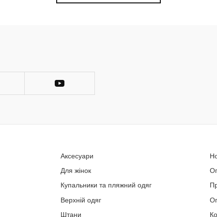
Аксесуари
Н
Для жінок
О
Купальники та пляжний одяг
П
Верхній одяг
Оп
Штани
Ко