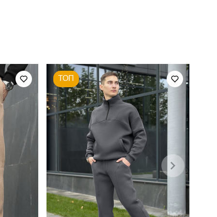
куртка pobedov rockford
для повсякденного носіння
повсякденний
ТОП
хакі
100% поліестер