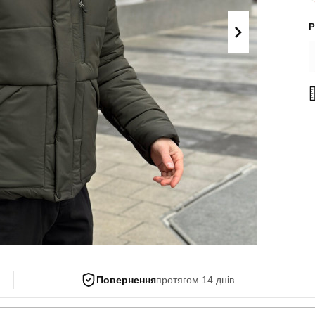
Поло
Літні комплекти
Р
Сорочки
Комбінезони
Футболки
Спортивні
костюми
Майки
Кежуал
ХУДІ, СВІТШОТИ, СВЕТРИ
Кофти
Светри
Світшоти
Худі
Боді
Повернення
протягом 14 днів