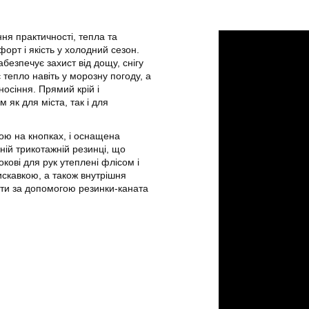
я практичності, тепла та
орт і якість у холодний сезон.
безпечує захист від дощу, снігу
є тепло навіть у морозну погоду, а
осіння. Прямий крій і
як для міста, так і для
ою на кнопках, і оснащена
ій трикотажній резинці, що
окові для рук утеплені флісом і
искавкою, а також внутрішня
ати за допомогою резинки-каната