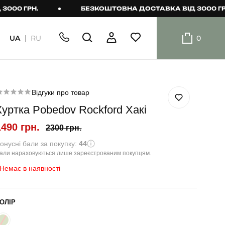
ГРН.
БЕЗКОШТОВНА ДОСТАВКА ВІД 3000 ГРН.
UA
RU
0
ШОРТИ
Плавальні
шорти
Відгуки про товар
Куртка Pobedov Rockford Хакі
Шорти
1490 грн.
2300 грн.
онусні бали за покупку:
44
али нараховуються лише зареєстрованим покупцям.
Немає в наявності
ОЛІР