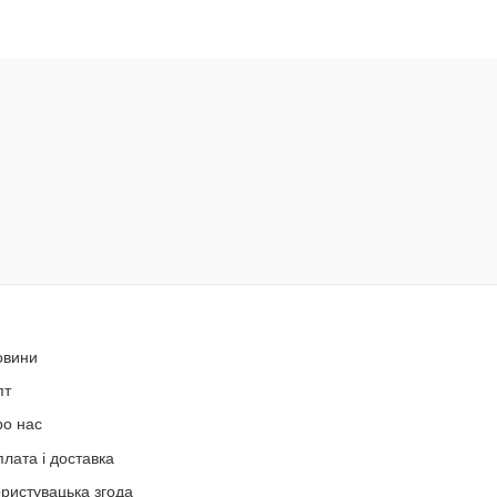
овини
пт
ро нас
лата і доставка
ристувацька згода