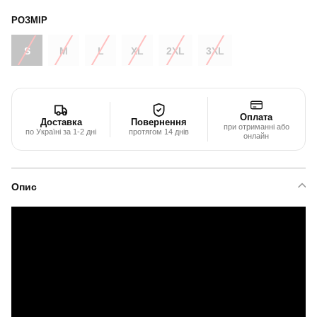
РОЗМІР
S
M
L
XL
2XL
3XL
Оплата
Доставка
Повернення
при отриманні або
по Україні за 1-2 дні
протягом 14 днів
онлайн
Опис