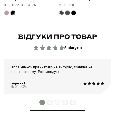
Склад тканини
80% бавовна, 15% поліестер, 5% еластан
30
31
32
33
34
36
M
XL
3XL
Країна - виробник
україна
ВІДГУКИ ПРО ТОВАР
5 відгуків
Після кількох прань колір не вигоряє, тканина не
втрачає форму. Рекомендую
Барчак І.
15.04.2025