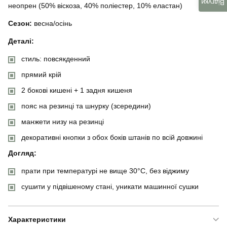
Відгуки
неопрен (50% віскоза, 40% поліестер, 10% еластан)
Сезон:
весна/осінь
Деталі:
стиль: повсякденний
прямий крій
2 бокові кишені + 1 задня кишеня
пояс на резинці та шнурку (зсередини)
манжети низу на резинці
декоративні кнопки з обох боків штанів по всій довжині
Догляд:
прати при температурі не вище 30°C, без віджиму
сушити у підвішеному стані, уникати машинної сушки
Характеристики