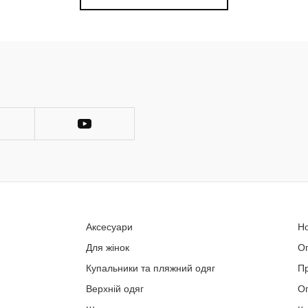
Аксесуари
Н
Для жінок
О
Купальники та пляжний одяг
П
Верхній одяг
Оп