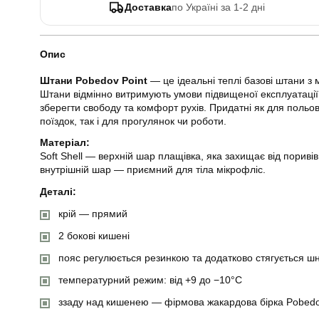
Доставка
по Україні за 1-2 дні
Опис
Штани Pobedov Point
— це ідеальні теплі базові штани з м
Штани відмінно витримують умови підвищеної експлуатації
зберегти свободу та комфорт рухів. Придатні як для польов
поїздок, так і для прогулянок чи роботи.
Матеріал:
Soft Shell — верхній шар плащівка, яка захищає від поривів
внутрішній шар — приємний для тіла мікрофліс.
Деталі:
крій — прямий
2 бокові кишені
пояс регулюється резинкою та додатково стягується ш
температурний режим: від +9 до −10°C
ззаду над кишенею — фірмова жакардова бірка Pobed