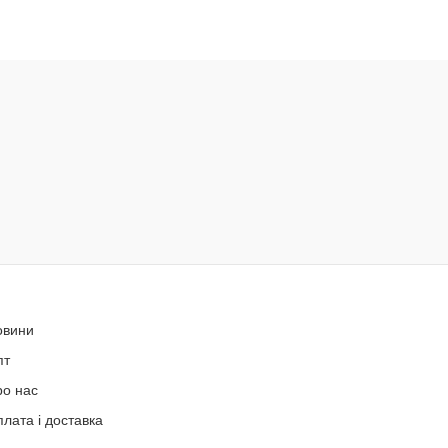
овини
пт
ро нас
лата і доставка