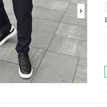
Поло
Літні комплекти
Сорочки
Комбінезони
Футболки
Спортивні
костюми
Майки
Кежуал
ХУДІ, СВІТШОТИ, СВЕТРИ
Кофти
Светри
Світшоти
Худі
Боді