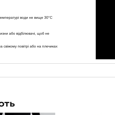
температурі води не вище 30°C
изни або відбілювачі, щоб не
а свіжому повітрі або на плечиках
pobedov
Артикул
штани
Призначення
ЮТЬ
чоловічий
Стиль