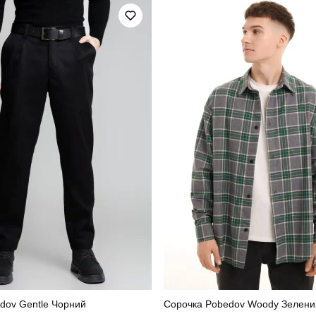
осінь
Колір
софтшел
Склад тканини
україна
dov Gentle Чорний
Сорочка Pobedov Woody Зелени