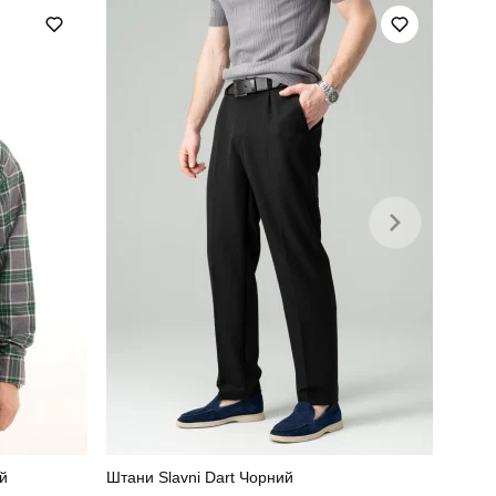
темно-синій
100% поліестер
й
Штани Slavni Dart Чорний