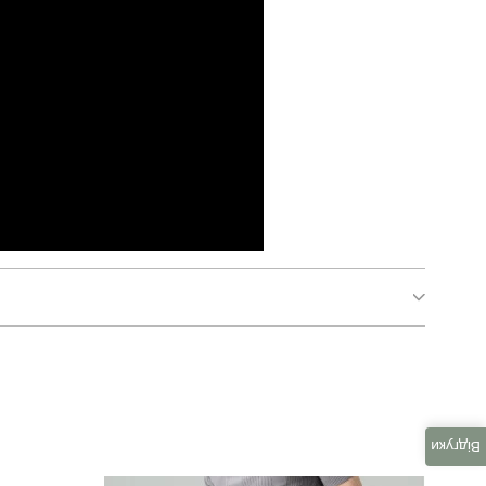
PNcc30102XLdb
для повсякденного носіння
Відгуки
повсякденний