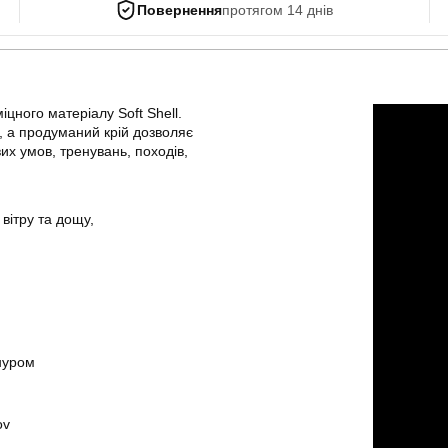
Повернення
протягом 14 днів
іцного матеріалу Soft Shell.
, а продуманий крій дозволяє
их умов, тренувань, походів,
 вітру та дощу,
нуром
ov