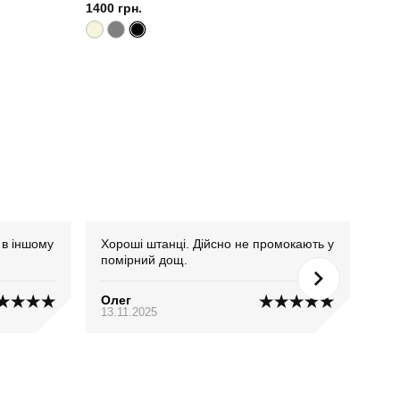
1400 грн.
 в іншому
Хороші штанці. Дійсно не промокають у
Сіл
помірний дощ.
Олег
Яр
13.11.2025
16.