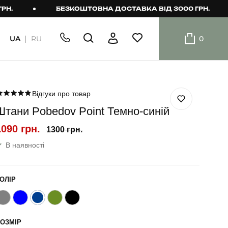
БЕЗКОШТОВНА ДОСТАВКА ВІД 3000 ГРН.
UA
RU
0
ШОРТИ
Плавальні
шорти
Відгуки про товар
Штани Pobedov Point Темно-синій
Шорти
1090 грн.
1300 грн.
В наявності
ОЛІР
ОЗМІР