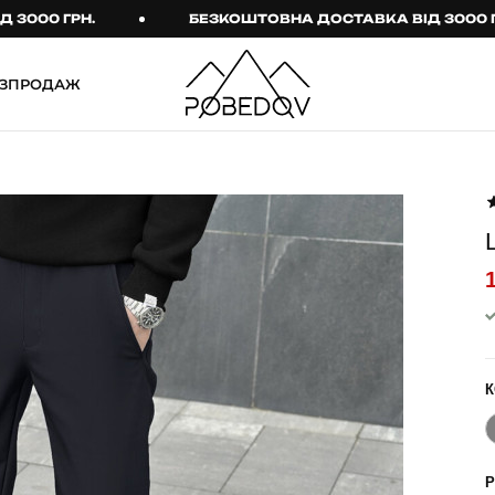
0 ГРН.
БЕЗКОШТОВНА ДОСТАВКА ВІД 3000 ГРН.
ЗПРОДАЖ
ШТАНИ
ТАКТИЧНИЙ ОДЯГ
Брюки
Тактичне спорядження
Джогери
Тактичний жіночий
одяг
Карго
Тактичний чоловічий
Спортивні штани
одяг
Лосини
Тактичні рукавиці
Джинси
Тактичні шкарпетки
К
КОМПЛЕКТИ
ТЕРМО-КОМПЛЕКТИ
ФУТБОЛКИ І СОРОЧКИ
Куртка й штани
Р