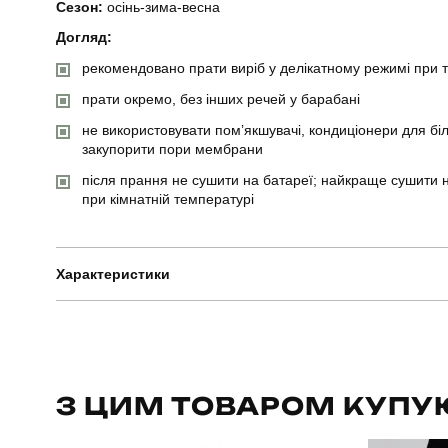
Сезон:
осінь-зима-весна
Догляд:
рекомендовано прати виріб у делікатному режимі при 
прати окремо, без інших речей у барабані
не використовувати пом’якшувачі, кондиціонери для біл
закупорити пори мембрани
після прання не сушити на батареї; найкраще сушити н
при кімнатній температурі
Характеристики
Бренд
Вид
З ЦИМ ТОВАРОМ КУПУ
Стать