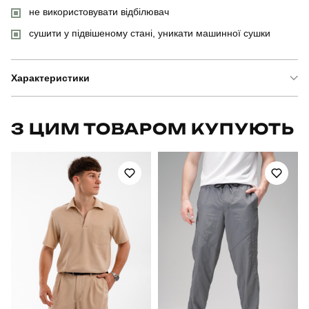
не використовувати відбілювач
сушити у підвішеному стані, уникати машинної сушки
Характеристики
Бренд
pobedov
З ЦИМ ТОВАРОМ КУПУЮТЬ
Модель
pobedov nexus
Артикул
TSpl28952XLge
Призначення
для повсякденного носіння
Стать
чоловічий
Стиль
повсякденний