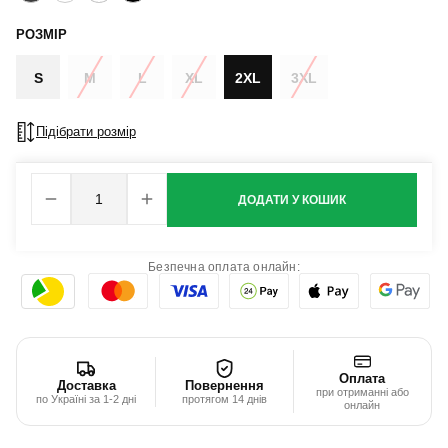
РОЗМІР
S
M
L
XL
2XL
3XL
Підібрати розмір
ДОДАТИ У КОШИК
Безпечна оплата онлайн:
Оплата
Доставка
Повернення
при отриманні або
по Україні за 1-2 дні
протягом 14 днів
онлайн