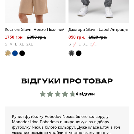
Сезон
літо
Колір
сірий
Костюм Slavni Renzo Пісочний
Джогери Slavni Label Антрацит
Матеріал
трикотаж
1750 грн.
2350 грн.
850 грн.
1020 грн.
Склад тканини
100% бавовна
S
M
L
XL
2XL
S
M
L
XL
2XL
Країна - виробник
україна
ВІДГУКИ ПРО ТОВАР
4 відгуки
Купил футболку Pobedov Nexus білого кольору, у
Manader Irine Pobedovа и щире дякую за підбору
футболку Nexus білого кольору!. Дуже класна,точ в точ
указаних розмірив у таблиці, честно скажу що я у