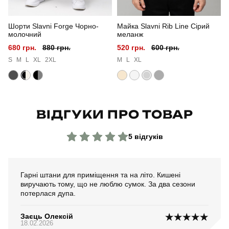
Колір
чорний
Шорти Slavni Forge Чорно-
Майка Slavni Rib Line Сірий
Матеріал
софт
молочний
меланж
680 грн.
880 грн.
520 грн.
600 грн.
Склад тканини
100% поліестер
S
M
L
XL
2XL
M
L
XL
Країна - виробник
україна
ВІДГУКИ ПРО ТОВАР
5 відгуків
Гарні штани для приміщення та на літо. Кишені
виручають тому, що не люблю сумок. За два сезони
потерлася дупа.
Заєць Олексій
18.02.2026