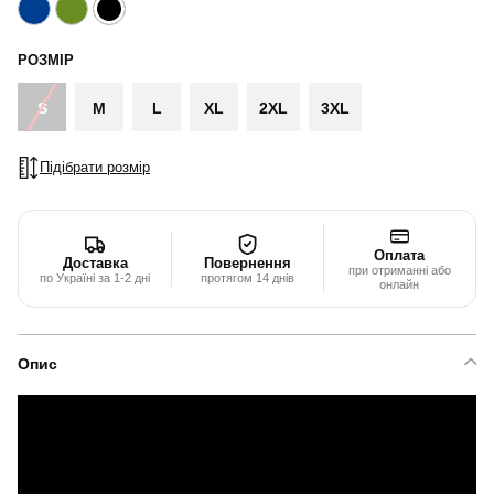
РОЗМІР
S
M
L
XL
2XL
3XL
Підібрати розмір
Оплата
Доставка
Повернення
при отриманні або
по Україні за 1-2 дні
протягом 14 днів
онлайн
Опис