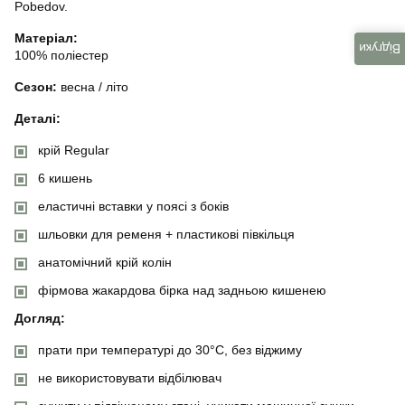
Pobedov.
Матеріал:
Відгуки
100% поліестер
Сезон:
весна / літо
Деталі:
крій Regular
6 кишень
еластичні вставки у поясі з боків
шльовки для ременя + пластикові півкільця
анатомічний крій колін
фірмова жакардова бірка над задньою кишенею
Догляд:
прати при температурі до 30°C, без віджиму
не використовувати відбілювач