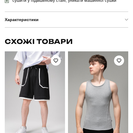
сушити у підвішеному стані, уникати машинної сушки
Характеристики
Бренд
pobedov
СХОЖІ ТОВАРИ
Модель
pobedov tactical soft
Артикул
PNcr2386Sba
Призначення
тактичні
Стать
чоловічий
Стиль
військовий
Сезон
весна