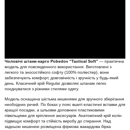
Чоловічі штани-карго Pobedov “Tactical Soft”
— практична
модель для повсякденного використання. Виготовлені з
легкого та зносостійкого софту (100% поліестер), вони
забезпечують комфорт, довговічність і зручність у будь-який
день. Класичний крій Regular дозволяє штанам легко
поєднуватися з різними стилями одягу.
Модель оснащена шістьма кишенями для зручного зберігання
необхідних речей. По боках у пояс вшиті еластичні вставки для
кращої посадки, а шльовки доповнені пластиковими
півкільцями для кріплення аксесуарів. Анатомічний крій колін
підвищує комфорт та стійкість виробу до стирання. Над
задньою кишенею розміщена фірмова жакардова бірка