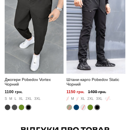
Призначення
тактичні
Стать
чоловічий
Стиль
військовий
Сезон
весна
Колір
чорний
Джогери Pobedov Vortex
Штани-карго Pobedov Static
Матеріал
софт
Чорний
Чорний
1100 грн.
1150 грн.
1400 грн.
Склад тканини
100% поліестер
S
M
L
XL
2XL
3XL
S
M
L
XL
2XL
3XL
4XL
Країна - виробник
україна
ВІДГУКИ ПРО ТОВАР