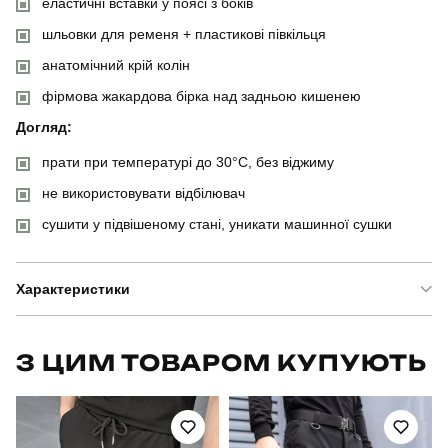
еластичні вставки у поясі з боків
шльовки для ременя + пластикові півкільця
анатомічний крій колін
фірмова жакардова бірка над задньою кишенею
Догляд:
прати при температурі до 30°C, без віджиму
не використовувати відбілювач
сушити у підвішеному стані, уникати машинної сушки
Характеристики
Бренд
pobedov
З ЦИМ ТОВАРОМ КУПУЮТЬ
Модель
pobedov tactical soft
Артикул
PNcr2386Mba