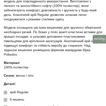
модель для повсякденного використання. Виготовлені з
легкого та зносостійкого софту (100% поліестер), вони
забезпечують комфорт, довговічність і зручність у будь-який
день. Класичний крій Regular дозволяє штанам легко
поєднуватися з різними стилями одягу.
Модель оснащена шістьма кишенями для зручного зберігання
необхідних речей. По боках у пояс вшиті еластичні вставки для
кращої посадки, а шльовки доповнені пластиковими
Відгуки
півкільцями для кріплення аксесуарів. Анатомічний крій колін
підвищує комфорт та стійкість виробу до стирання. Над
задньою кишенею розміщена фірмова жакардова бірка
Pobedov.
Матеріал:
100% поліестер
Сезон:
весна / літо
Деталі:
крій Regular
6 кишень