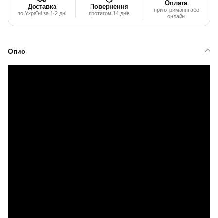
Оплата
Доставка
Повернення
при отриманні або
по Україні за 1-2 дні
протягом 14 днів
онлайн
Опис