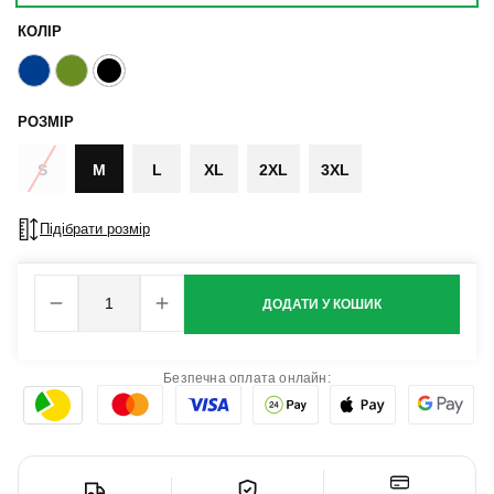
КОЛІР
РОЗМІР
S
M
L
XL
2XL
3XL
Підібрати розмір
ДОДАТИ У КОШИК
Безпечна оплата онлайн: