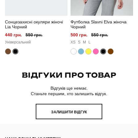
Матеріал
котон
Сонцезахисні окуляри жіночі
Футболка Slavni Elva жіноча
Склад тканини
95% бавовна, 5% еластан
Lia Чорний
Чорний
440 грн.
550 грн.
500 грн.
550 грн.
Країна - виробник
україна
Універсальний
XS
S
M
L
ВІДГУКИ ПРО ТОВАР
Відгуків ще немає.
Станьте першим, хто залишить відгук.
ЗАЛИШИТИ ВІДГУК