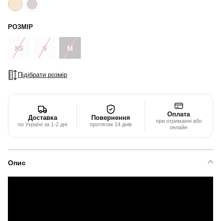
РОЗМІР
XS
S
M
Підібрати розмір
Оплата
Доставка
Повернення
при отриманні або
по Україні за 1-2 дні
протягом 14 днів
онлайн
Опис