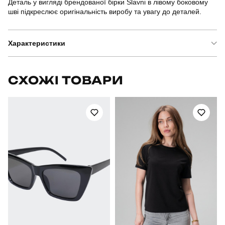
Деталь у вигляді брендованої бірки Slavni в лівому боковому
шві підкреслює оригінальність виробу та увагу до деталей.
Характеристики
Бренд
slavni
СХОЖІ ТОВАРИ
Артикул
TSfu5312Mdge
Призначення
для повсякденного носіння
Стать
жіночий
Стиль
повсякденний
Сезон
літо
Колір
темно-сірий