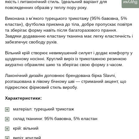
якість і литаконічний стиль. Ідеальний варіант для
Відгуки
повсякденних образів у теплу пору року.
Виконана з м’якого турецького трикотажу (95% бавовна, 5%
еластан), футболка приємна до тіла, добре пропускає повітря
та зберігає форму навіть після багаторазового прання.
Завдяки додаванню еластану тканина має легку еластичність і
забезпечує свободу рухів.
Вільний крій створює невимушений силует і додає комфорту у
щоденному носінні. Круглий виріз із трикотажною резинкою
акуратно обрамляє шию та зберігає свою форму з часом.
Лаконічний дизайн доповнює брендована бірка Slavni,
розташована в лівому бічному шві — стриманий акцент, що
підкреслює фірмовий стиль виробу.
Характеристики:
матеріал: турецький трикотаж
склад тканини: 95% бавовна, 5% еластан
крій: вільний
виріз: круглий