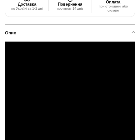
Оплата
Доставка
Повернення
при отриманні або
по Україні за 1-2 дні
протягом 14 днів
онлайн
Опис