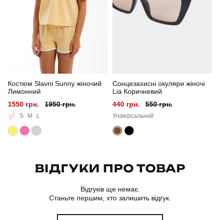
Сезон
літо
Колір
шоколадний
Матеріал
котон
Костюм Slavni Sunny жіночий
Сонцезахисні окуляри жіночі
Склад тканини
95% бавовна, 5% еластан
Лимонний
Lia Коричневий
1550 грн.
1950 грн.
440 грн.
550 грн.
Країна - виробник
україна
XS
S
M
L
Універсальний
ВІДГУКИ ПРО ТОВАР
Відгуків ще немає.
Станьте першим, хто залишить відгук.