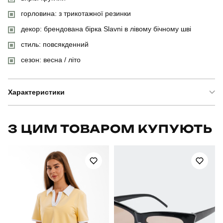
горловина: з трикотажної резинки
декор: брендована бірка Slavni в лівому бічному шві
стиль: повсякденний
сезон: весна / літо
Характеристики
Бренд
slavni
З ЦИМ ТОВАРОМ КУПУЮТЬ
Артикул
TSfu5318Lchklt
Призначення
для повсякденного носіння
Стать
жіночий
Стиль
повсякденний