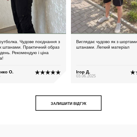
утболка. Чудове поєднання з
Виглядає чудово як з шортами, 
 штанами. Практичний образ
штанами. Легкий матеріал
день. Рекомендую і ціна
а!
нко О.
Ігор Д.
5
03.06.2025
ЗАЛИШИТИ ВІДГУК