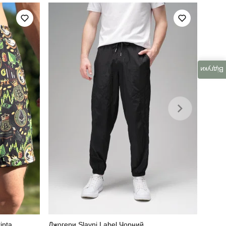
блакитний
95% бавовна, 5% еластан
Відгуки
ipta
Джогери Slavni Label Чорний