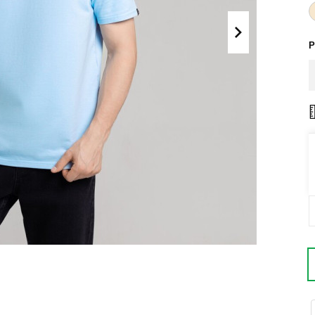
Поло
Літні комплекти
Сорочки
Комбінезони
Р
Футболки
Спортивні
костюми
Майки
Кежуал
ХУДІ, СВІТШОТИ, СВЕТРИ
Кофти
Светри
Світшоти
Худі
Боді