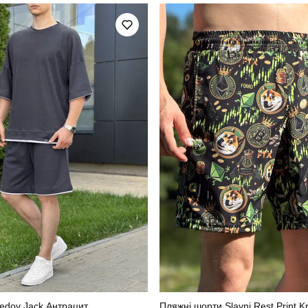
літо
Колір
кулір
Склад тканини
україна
edov Jack Антрацит
Пляжні шорти Slavni Rest Print Kr