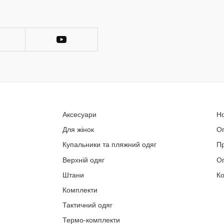
Аксесуари
Н
Для жінок
О
Купальники та пляжний одяг
П
Верхній одяг
Оп
Штани
Ко
Комплекти
Тактичний одяг
Термо-комплекти