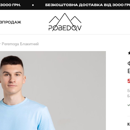
РН.
БЕЗКОШТОВНА ДОСТАВКА ВІД 3000 ГРН.
ЗПРОДАЖ
ШТАНИ
ТАКТИЧНИЙ ОДЯГ
v Peremoga Блакитний
Брюки
Тактичне спорядження
Джогери
Тактичний жіночий
одяг
Карго
Тактичний чоловічий
Спортивні штани
одяг
Лосини
Тактичні рукавиці
Б
Б
Джинси
Тактичні шкарпетки
КОМПЛЕКТИ
ТЕРМО-КОМПЛЕКТИ
ФУТБОЛКИ І СОРОЧКИ
Куртка й штани
К