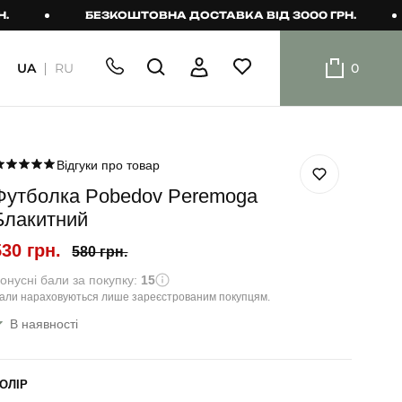
БЕЗКОШТОВНА ДОСТАВКА ВІД 3000 ГРН.
БЕ
UA
RU
0
ШОРТИ
Плавальні
шорти
Відгуки про товар
Футболка Pobedov Peremoga
Шорти
Блакитний
530 грн.
580 грн.
онусні бали за покупку:
15
али нараховуються лише зареєстрованим покупцям.
В наявності
ОЛІР