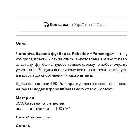
Доставка
по Україні за 1-2 дні
Опис
Чоловіча базова футболка Pobedov «Peremoga»
— це у
комфорт, практичність та стиль. Виготовлена з м’якого ба
еластану, футболка чудово тримає форму та забезпечує при
усього дня. Завдяки класичному крою вона легко комбіну
від шортів до спортивних чи карго штанів.
Щільність тканини 190 г/м² гарантує довговічність та зносос
на рукаві додає виробу впізнаваного стилю Pobedov.
Матеріал:
95% бавовна, 5% еластан
щільність тканини — 190 г/м²
Сезон:
весна / літо
Деталі: