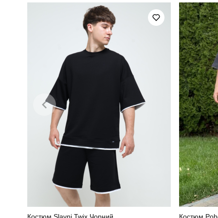
Сезон
Матеріал
Країна - виробник
Костюм Slavni Twix Чорний
Костюм Pob