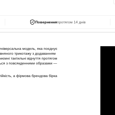
Повернення
протягом 14 днів
ніверсальна модель, яка поєднує
вовняного трикотажу з додаванням
ємні тактильні відчуття протягом
ється з повсякденними образами —
тійкість, а фірмова брендова бірка