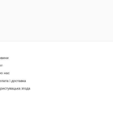
овини
пт
ро нас
лата і доставка
ристувацька згода