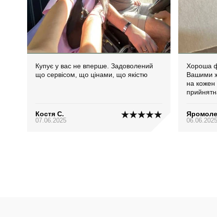
Купує у вас не вперше. Задоволений
Хороша ф
що сервісом, що цінами, що якістю
Вашими ж
на кожен 
прийнятн
Костя С.
Яромоле
07.06.2025
06.06.202