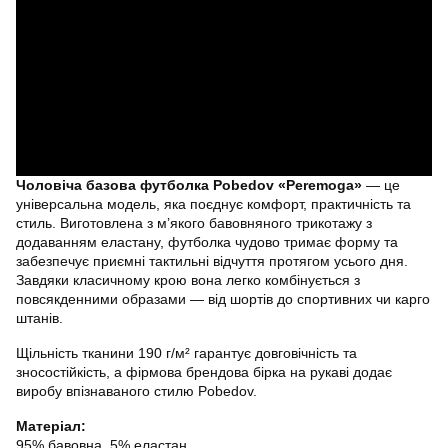
Чоловіча базова футболка Pobedov «Peremoga»
— це
універсальна модель, яка поєднує комфорт, практичність та
стиль. Виготовлена з м’якого бавовняного трикотажу з
додаванням еластану, футболка чудово тримає форму та
забезпечує приємні тактильні відчуття протягом усього дня.
Завдяки класичному крою вона легко комбінується з
повсякденними образами — від шортів до спортивних чи карго
штанів.
Щільність тканини 190 г/м² гарантує довговічність та
зносостійкість, а фірмова брендова бірка на рукаві додає
виробу впізнаваного стилю Pobedov.
Матеріал:
95% бавовна, 5% еластан