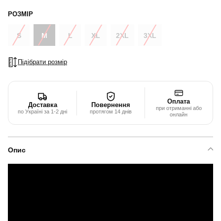
РОЗМІР
S
M
L
XL
2XL
3XL
Підібрати розмір
Оплата
Доставка
Повернення
при отриманні або
по Україні за 1-2 дні
протягом 14 днів
онлайн
Опис