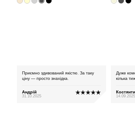
Приємно здивований якістю. За таку
Дуже ком
ціну — просто знахідка.
кілька ти
Андрій
Костянт
31.10.2025
14.09.202