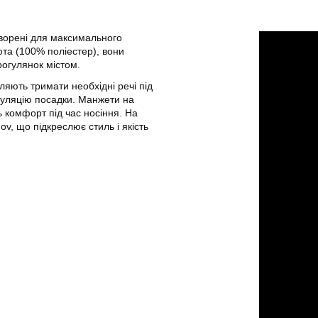
створені для максимального
фта (100% поліестер), вони
прогулянок містом.
оляють тримати необхідні речі під
гуляцію посадки. Манжети на
 комфорт під час носіння. На
v, що підкреслює стиль і якість