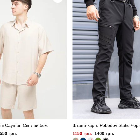
софт
Склад тканини
україна
ni Cayman Світлий беж
Штани-карго Pobedov Static Чор
550 грн.
1150 грн.
1400 грн.