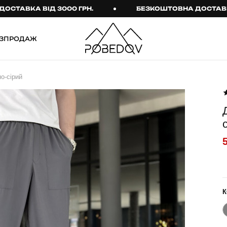
КА ВІД 3000 ГРН.
БЕЗКОШТОВНА ДОСТАВКА ВІД 
ЗПРОДАЖ
ШТАНИ
ТАКТИЧНИЙ ОДЯГ
о-сірий
Брюки
Тактичне спорядження
Джогери
Тактичний жіночий
одяг
Карго
Тактичний чоловічий
Спортивні штани
одяг
Лосини
Тактичні рукавиці
Джинси
Тактичні шкарпетки
К
КОМПЛЕКТИ
ТЕРМО-КОМПЛЕКТИ
ФУТБОЛКИ І СОРОЧКИ
Куртка й штани