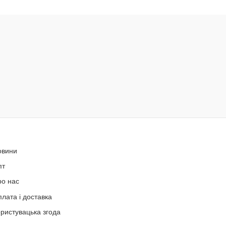
овини
пт
ро нас
лата і доставка
ристувацька згода