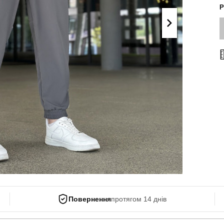
Поло
Р
Літні комплекти
Сорочки
Комбінезони
Футболки
Спортивні
костюми
Майки
Кежуал
ХУДІ, СВІТШОТИ, СВЕТРИ
Кофти
Светри
Світшоти
Худі
Боді
Повернення
протягом 14 днів