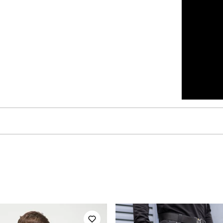
pobedov
Модель
PNjo2894Sdge
Призначення
чоловічий
Стиль
весна
Колір