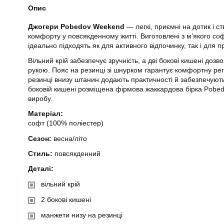
Опис
Джогери Pobedov Weekend
— легкі, приємні на дотик і 
комфорту у повсякденному житті. Виготовлені з м’якого со
ідеально підходять як для активного відпочинку, так і для 
Вільний крій забезпечує зручність, а дві бокові кишені дозв
рукою. Пояс на резинці зі шнурком гарантує комфортну ре
резинці внизу штанин додають практичності й забезпечують
боковій кишені розміщена фірмова жаккардова бірка Pobedo
виробу.
Матеріал:
софт (100% поліестер)
Сезон:
весна/літо
Стиль:
повсякденний
Деталі:
вільний крій
2 бокові кишені
манжети низу на резинці