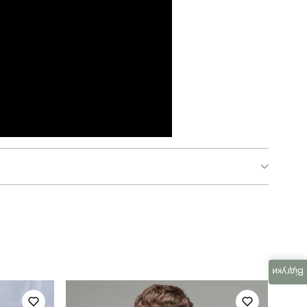
pobedov weekend
для повсякденного носіння
повсякденний
Відгуки
темно-сірий