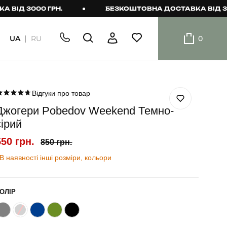
3000 ГРН.
БЕЗКОШТОВНА ДОСТАВКА ВІД 3000 Г
UA
RU
0
ШОРТИ
Плавальні
шорти
Відгуки про товар
Джогери Pobedov Weekend Темно-
Шорти
сірий
550 грн.
850 грн.
В наявності інші розміри, кольори
ОЛІР