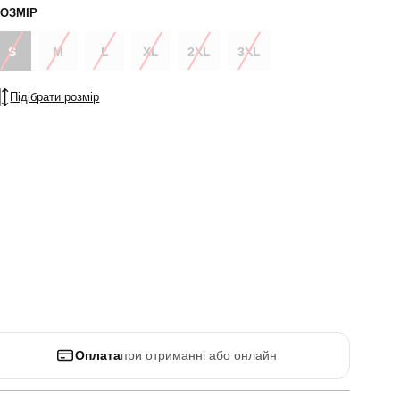
ОЗМІР
S
M
L
XL
2XL
3XL
Підібрати розмір
Оплата
при отриманні або онлайн