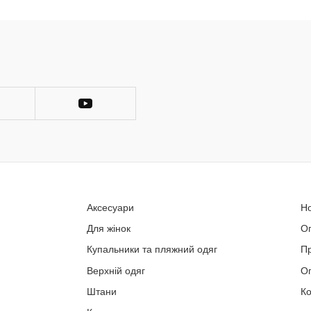
Аксесуари
Н
Для жінок
О
Купальники та пляжний одяг
П
Верхній одяг
Оп
Штани
Ко