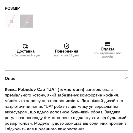
РОЗМІР
M
L
Оплата
Доставка
Повернення
при отриманні або
по Україні за 1-2 дні
протягом 14 днів
онлайн
Опис
Кепка Pobedov Cap “UA” (темно-синя)
виготовлена з
преміального котону, який забезпечує комфортне носіння,
м’якість та хорошу повітропроникність. Лаконічний дизайн та
патріотичний напис “UA” роблять цю кепку універсальним
аксесуаром, що вдало доповнює будь-який образ. Завдяки
регулюванню ззаду її можна легко підлаштувати під будь-який
розмір голови. Модель чудово захищає від сонячних променів
і підходить для щоденного використання.