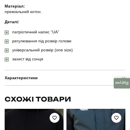
Матеріал:
преміальний котон.
Деталі:
патріотичний напис “UA”
регулювання під розмір голови
універсальний розмір (one size)
захист від сонця
Характеристики
Відгуки
Бренд
pobedov
СХОЖІ ТОВАРИ
Модель
pobedov cap ua
Артикул
HWcp1513Lba