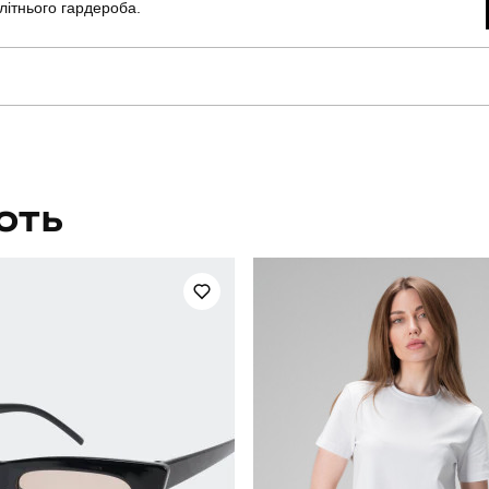
літнього гардероба.
slavni
Артикул
для повсякденного носіння
Стать
ЮТЬ
повсякденний
Сезон
молочний
Матеріал
90% віскоза, 10% нейлон