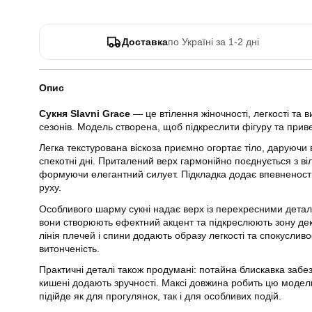
Доставка
по Україні за 1-2 дні
Опис
Сукня Slavni Grace
— це втілення жіночності, легкості та 
сезонів. Модель створена, щоб підкреслити фігуру та приве
Легка текстурована віскоза приємно огортає тіло, даруючи 
спекотні дні. Приталений верх гармонійно поєднується з в
формуючи елегантний силует. Підкладка додає впевненості
руху.
Особливого шарму сукні надає верх із перехресними дета
вони створюють ефектний акцент та підкреслюють зону деко
лінія плечей і спини додають образу легкості та спокусливо
витонченість.
Практичні деталі також продумані: потайна блискавка забезп
кишені додають зручності. Максі довжина робить цю моде
підійде як для прогулянок, так і для особливих подій.