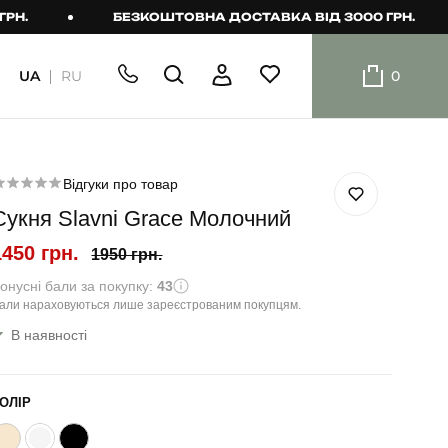
БЕЗКОШТОВНА ДОСТАВКА ВІД 3000 ГРН.
UA
RU
0
ШОРТИ
Плавальні
шорти
Відгуки про товар
Сукня Slavni Grace Молочний
Шорти
1450 грн.
1950 грн.
онусні бали за покупку:
43
али нараховуються лише зареєстрованим покупцям.
В наявності
ОЛІР