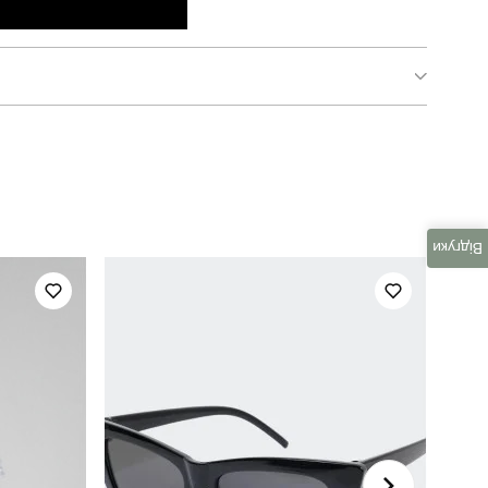
DRlt5342Mla
жіночий
весна-літо
Відгуки
віскоза