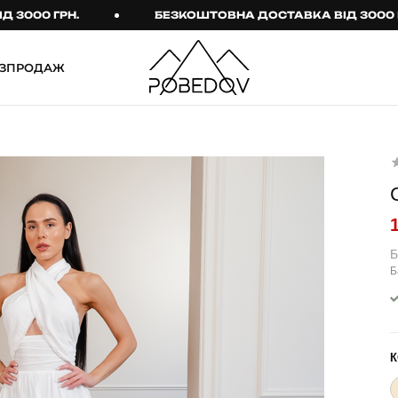
0 ГРН.
БЕЗКОШТОВНА ДОСТАВКА ВІД 3000 ГРН.
ЗПРОДАЖ
ШТАНИ
ТАКТИЧНИЙ ОДЯГ
Брюки
Тактичне спорядження
Джогери
Тактичний жіночий
одяг
Карго
Тактичний чоловічий
Спортивні штани
одяг
Б
Б
Лосини
Тактичні рукавиці
Джинси
Тактичні шкарпетки
КОМПЛЕКТИ
ТЕРМО-КОМПЛЕКТИ
К
ФУТБОЛКИ І СОРОЧКИ
Куртка й штани