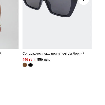
й
Сонцезахисні окуляри жіночі Lia Чорний
Капрі 
440 грн.
550 грн.
480 г