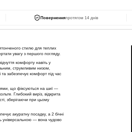
Повернення
протягом 14 днів
витонченого стилю для теплих
ртати увагу з першого погляду.
відчуття комфорту навіть у
ільним, струмливим низом,
 та забезпечує комфорт під час
лями, що фіксуються на шиї —
льте. Глибокий виріз, відкрита
сті, зберігаючи при цьому
ечує акуратну посадку, а 2 бічні
ль універсальною — вона чудово