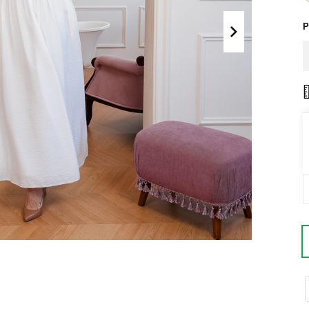
Поло
Літні комплекти
Р
Сорочки
Комбінезони
Футболки
Спортивні
костюми
Майки
Кежуал
ХУДІ, СВІТШОТИ, СВЕТРИ
Кофти
Светри
Світшоти
Худі
Боді