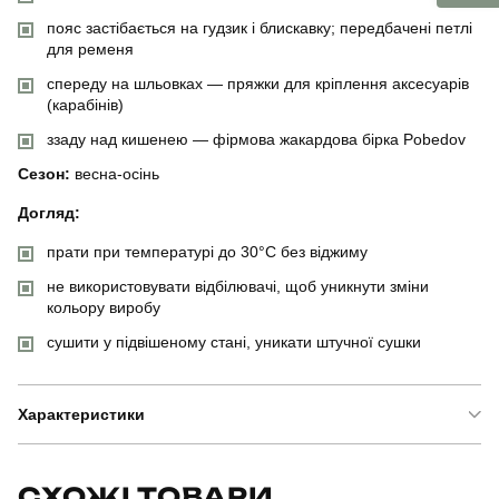
пояс застібається на гудзик і блискавку; передбачені петлі
для ременя
спереду на шльовках — пряжки для кріплення аксесуарів
(карабінів)
ззаду над кишенею — фірмова жакардова бірка Pobedov
Сезон:
весна-осінь
Догляд:
прати при температурі до 30°C без віджиму
не використовувати відбілювачі, щоб уникнути зміни
кольору виробу
сушити у підвішеному стані, уникати штучної сушки
Характеристики
Бренд
pobedov
СХОЖІ ТОВАРИ