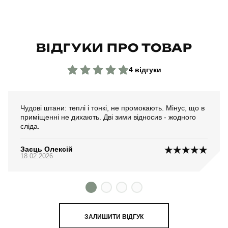
Склад тканини
100% поліестер
Країна - виробник
україна
ВІДГУКИ ПРО ТОВАР
4 відгуки
Чудові штани: теплі і тонкі, не промокають. Мінус, що в
приміщенні не дихають. Дві зими відносив - жодного
сліда.
Заєць Олексій
18.02.2026
ЗАЛИШИТИ ВІДГУК