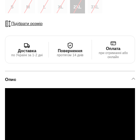
S
M
L
XL
2XL
3XL
Підібрати розмір
Оплата
Доставка
Повернення
при отриманні або
по Україні за 1-2 дні
протягом 14 днів
онлайн
Опис