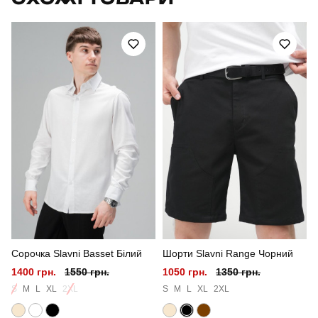
Модель
pobedov static
Артикул
PNcr13622XLmk
Вид
штани-карго
Призначення
тактичні
Стать
чоловічий
Стиль
військовий
Сезон
весна
Сорочка Slavni Basset Білий
Шорти Slavni Range Чорний
Колір
мультикам
1400 грн.
1550 грн.
1050 грн.
1350 грн.
Матеріал
софтшел
S
M
L
XL
2XL
S
M
L
XL
2XL