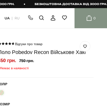
РН.
БЕЗКОШТОВНА ДОСТАВКА ВІД 3000 ГРН.
UA
RU
0
ШОРТИ
Плавальні
шорти
Відгуки про товар
Поло Pobedov Recon Військове Хакі
Шорти
450 грн.
750 грн.
Немає в наявності
ОЛІР
ОЗМІР