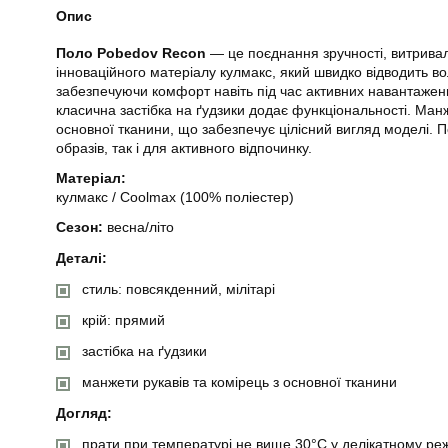
Опис
Поло Pobedov Recon
— це поєднання зручності, витривал
інноваційного матеріалу кулмакс, який швидко відводить во
забезпечуючи комфорт навіть під час активних навантажень.
класична застібка на ґудзики додає функціональності. Манже
основної тканини, що забезпечує цілісний вигляд моделі. П
образів, так і для активного відпочинку.
Матеріал:
кулмакс / Coolmax (100% поліестер)
Сезон:
весна/літо
Деталі:
стиль: повсякденний, мілітарі
крій: прямий
застібка на ґудзики
манжети рукавів та комірець з основної тканини
Догляд:
прати при температурі не вище 30°C у делікатному ре