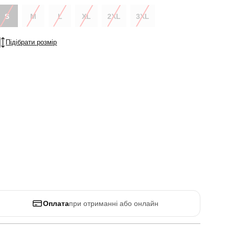
S
M
L
XL
2XL
3XL
Підібрати розмір
Оплата
при отриманні або онлайн