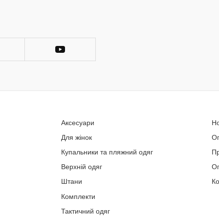
Аксесуари
Н
Для жінок
О
Купальники та пляжний одяг
П
Верхній одяг
Оп
Штани
Ко
Комплекти
Тактичний одяг