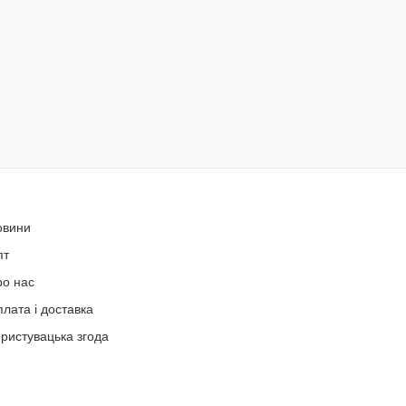
овини
пт
ро нас
лата і доставка
ристувацька згода