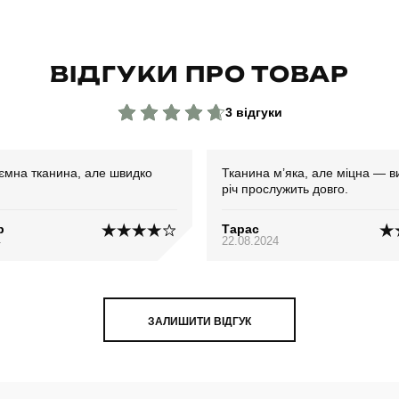
ВІДГУКИ ПРО ТОВАР
3 відгуки
ємна тканина, але швидко
Тканина м’яка, але міцна — в
річ прослужить довго.
р
Тарас
4
22.08.2024
ЗАЛИШИТИ ВІДГУК