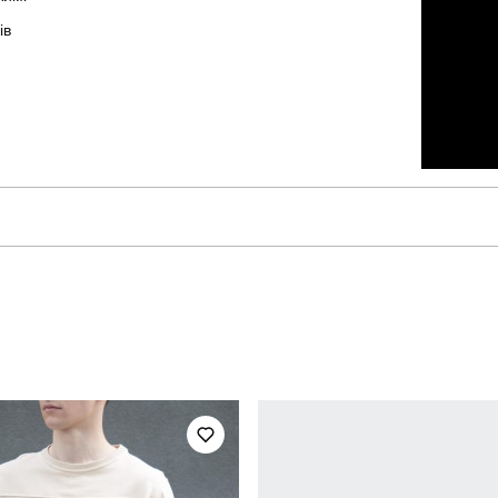
ів
pobedov
Артикул
для повсякденного носіння
Стать
мілітарі
Сезон
хакі
Склад тканини
україна