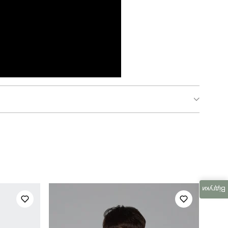
TSpl3097Skh
чоловічий
літо
Відгуки
100% поліестер