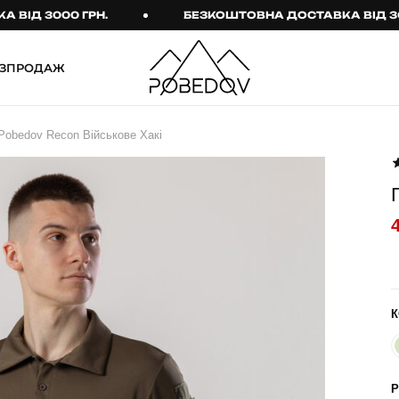
 3000 ГРН.
БЕЗКОШТОВНА ДОСТАВКА ВІД 3000 Г
ЗПРОДАЖ
ШТАНИ
ТАКТИЧНИЙ ОДЯГ
Pobedov Recon Військове Хакі
Брюки
Тактичне спорядження
Джогери
Тактичний жіночий
одяг
Карго
Тактичний чоловічий
Спортивні штани
одяг
Лосини
Тактичні рукавиці
Джинси
Тактичні шкарпетки
К
КОМПЛЕКТИ
ТЕРМО-КОМПЛЕКТИ
ФУТБОЛКИ І СОРОЧКИ
Куртка й штани
Р