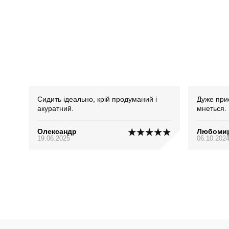
Сидить ідеально, крій продуманий і
Дуже при
акуратний.
мнеться.
Олександр
Любоми
19.06.2025
06.10.202