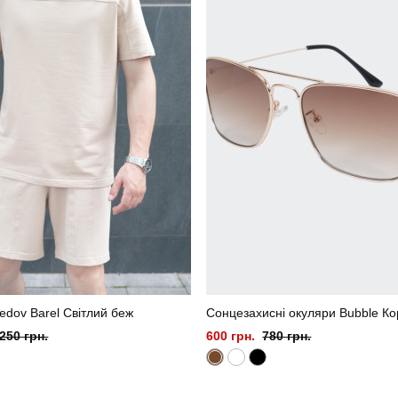
dov Barel Світлий беж
Сонцезахисні окуляри Bubble К
250 грн.
600 грн.
780 грн.