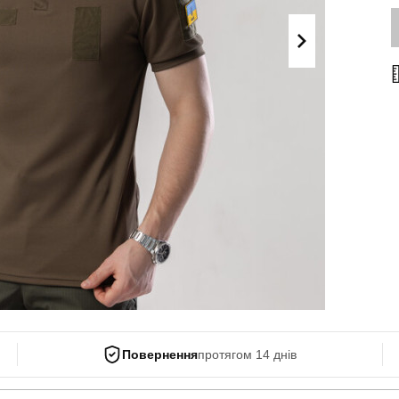
Поло
Літні комплекти
Сорочки
Комбінезони
Футболки
Спортивні
костюми
Майки
Кежуал
ХУДІ, СВІТШОТИ, СВЕТРИ
Кофти
Светри
Світшоти
Худі
Боді
Повернення
протягом 14 днів