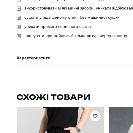
використовувати м’які мийні засоби, уникати відбілювач
сушити у підвішеному стані, без машинної сушки
уникати прямого сонячного світла
прасувати при найнижчій температурі через тканину
Характеристики
Бренд
Призначення
СХОЖІ ТОВАРИ
Стиль
Колір
Країна - виробник