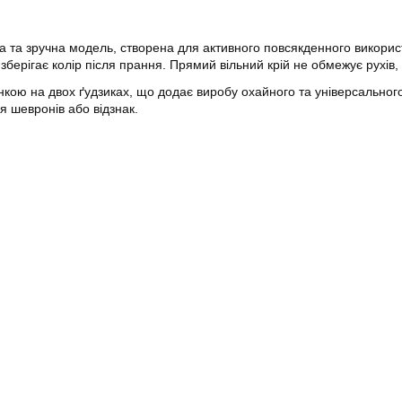
 та зручна модель, створена для активного повсякденного використ
а зберігає колір після прання. Прямий вільний крій не обмежує рух
ою на двох ґудзиках, що додає виробу охайного та універсального 
я шевронів або відзнак.