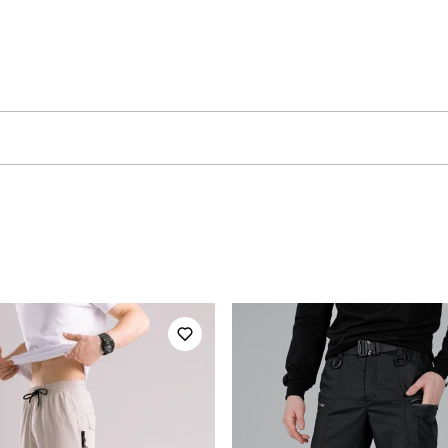
pobedov
Модель
TSpl1934Skh
Призначення
чоловічий
Стиль
літо
Колір
трикотаж
Склад тканини
україна