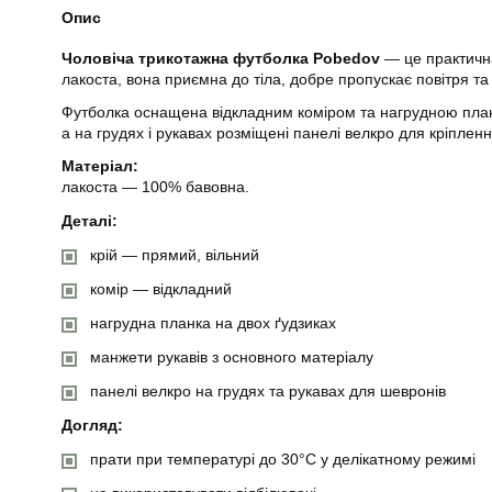
Опис
Чоловіча трикотажна футболка Pobedov
— це практична
лакоста, вона приємна до тіла, добре пропускає повітря т
Футболка оснащена відкладним коміром та нагрудною планк
а на грудях і рукавах розміщені панелі велкро для кріпленн
Матеріал:
лакоста — 100% бавовна.
Деталі:
крій — прямий, вільний
комір — відкладний
нагрудна планка на двох ґудзиках
манжети рукавів з основного матеріалу
панелі велкро на грудях та рукавах для шевронів
Догляд:
прати при температурі до 30°C у делікатному режимі