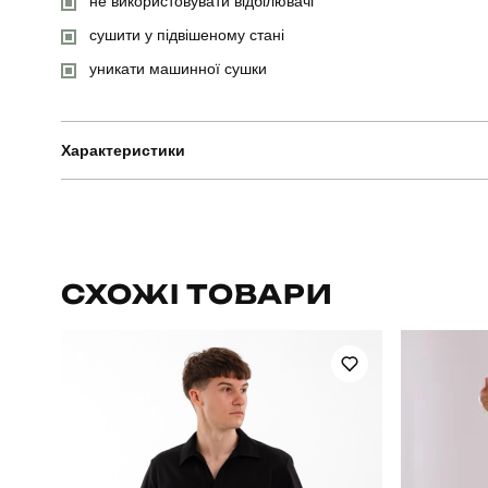
не використовувати відбілювачі
сушити у підвішеному стані
уникати машинної сушки
Характеристики
Бренд
Артикул
СХОЖІ ТОВАРИ
Стать
Сезон
Матеріал
Країна - виробник