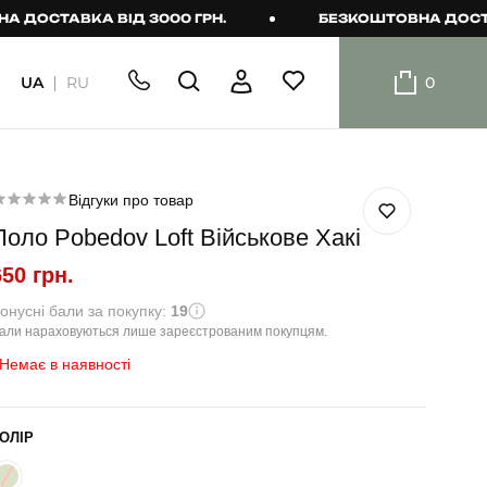
СТАВКА ВІД 3000 ГРН.
БЕЗКОШТОВНА ДОСТАВКА 
UA
RU
0
ШОРТИ
Плавальні
шорти
Відгуки про товар
Поло Pobedov Loft Військове Хакі
Шорти
650 грн.
онусні бали за покупку:
19
али нараховуються лише зареєстрованим покупцям.
Немає в наявності
ОЛІР