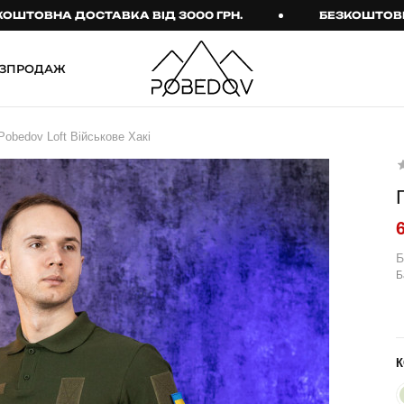
ВНА ДОСТАВКА ВІД 3000 ГРН.
БЕЗКОШТОВНА ДО
ЗПРОДАЖ
ШТАНИ
ТАКТИЧНИЙ ОДЯГ
Pobedov Loft Військове Хакі
Брюки
Тактичне спорядження
Джогери
Тактичний жіночий
одяг
Карго
Тактичний чоловічий
Спортивні штани
одяг
Б
Б
Лосини
Тактичні рукавиці
Джинси
Тактичні шкарпетки
КОМПЛЕКТИ
ТЕРМО-КОМПЛЕКТИ
К
ФУТБОЛКИ І СОРОЧКИ
Куртка й штани