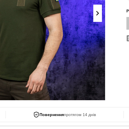
Поло
Літні комплекти
Р
Сорочки
Комбінезони
Футболки
Спортивні
костюми
Майки
Кежуал
ХУДІ, СВІТШОТИ, СВЕТРИ
Кофти
Светри
Світшоти
Худі
Боді
Повернення
протягом 14 днів