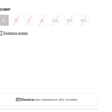
ОЗМІР
S
M
L
XL
2XL
3XL
4XL
Підібрати розмір
Оплата
при отриманні або онлайн