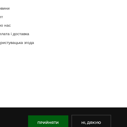
овини
пт
ро нас
лата і доставка
ристувацька згода
ПРИЙНЯТИ
НІ, ДЯКУЮ