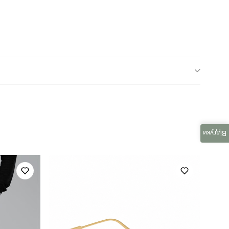
pobedov loft військове
для повсякденного носіння
Відгуки
повсякденний
хакі
100% бавовна