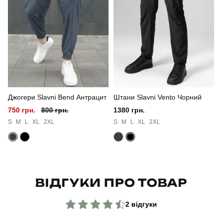
Стать
чоловічий
Стиль
повсякденний
Сезон
осінь
Колір
піксель
Джогери Slavni Bend Антрацит
Штани Slavni Vento Чорний
Матеріал
софтшел
750 грн.
800 грн.
1380 грн.
Країна - виробник
україна
S
M
L
XL
2XL
S
M
L
XL
2XL
ВІДГУКИ ПРО ТОВАР
2 відгуки