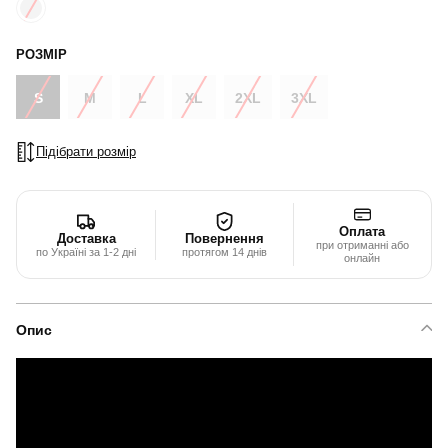
РОЗМІР
S
M
L
XL
2XL
3XL
Підібрати розмір
Оплата
Доставка
Повернення
при отриманні або
по Україні за 1-2 дні
протягом 14 днів
онлайн
Опис