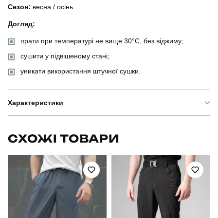
Сезон:
весна / осінь
Догляд:
прати при температурі не вище 30°C, без віджиму;
сушити у підвішеному стані;
уникати використання штучної сушки.
Характеристики
Бренд
pobedov
СХОЖІ ТОВАРИ
Модель
pobedov motive з липучками
Артикул
OWku1551Spx
Призначення
для повсякденного носіння