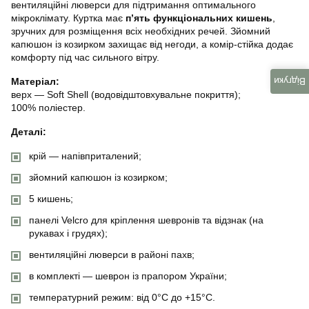
вентиляційні люверси для підтримання оптимального
мікроклімату. Куртка має
п’ять функціональних кишень
,
зручних для розміщення всіх необхідних речей. Зйомний
капюшон із козирком захищає від негоди, а комір-стійка додає
комфорту під час сильного вітру.
Відгуки
Матеріал:
верх — Soft Shell (водовідштовхувальне покриття);
100% поліестер.
Деталі:
крій — напівприталений;
зйомний капюшон із козирком;
5 кишень;
панелі Velcro для кріплення шевронів та відзнак (на
рукавах і грудях);
вентиляційні люверси в районі пахв;
в комплекті — шеврон із прапором України;
температурний режим: від 0°C до +15°C.