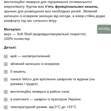
вентиляційні люверси для підтримання оптимального
мікроклімату. Куртка має
п’ять функціональних кишень
,
зручних для розміщення всіх необхідних речей. Зйомний
капюшон із козирком захищає від негоди, а комір-стійка додає
комфорту під час сильного вітру.
Відгуки
Матеріал:
верх — Soft Shell (водовідштовхувальне покриття);
100% поліестер.
Деталі:
крій — напівприталений;
зйомний капюшон із козирком;
5 кишень;
панелі Velcro для кріплення шевронів та відзнак (на
рукавах і грудях);
вентиляційні люверси в районі пахв;
в комплекті — шеврон із прапором України;
температурний режим: від 0°C до +15°C.