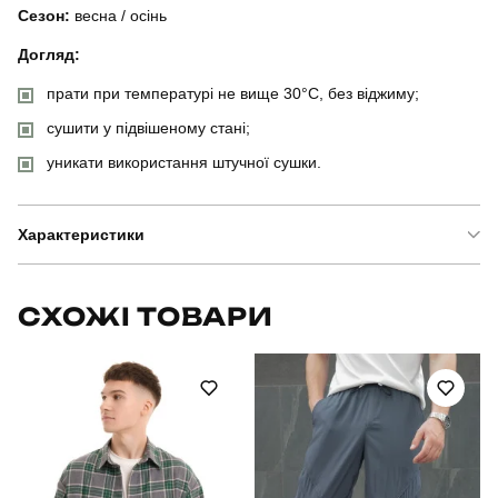
Сезон:
весна / осінь
Догляд:
прати при температурі не вище 30°C, без віджиму;
сушити у підвішеному стані;
уникати використання штучної сушки.
Характеристики
Бренд
pobedov
СХОЖІ ТОВАРИ
Модель
pobedov motive з липучками
Артикул
OWku1551Smk
Призначення
для повсякденного носіння