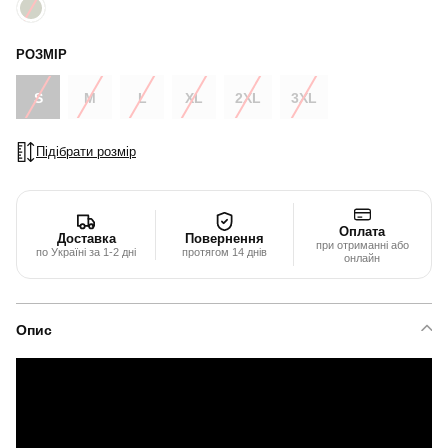
РОЗМІР
S
M
L
XL
2XL
3XL
Підібрати розмір
Оплата
Доставка
Повернення
при отриманні або
по Україні за 1-2 дні
протягом 14 днів
онлайн
Опис