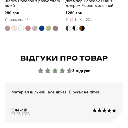
Шапка Pobedov s podvorotom
Джемпер Pobedov Dual з
Країна - виробник
китай
Білий
коміром Чорно-молочний
280 грн.
1280 грн.
Універсальний
S
M
L
XL
2XL
ВІДГУКИ ПРО ТОВАР
3 відгуки
Матеріал щільний, але дихає. В руках не пітніє.
Олексій
07.06.2023