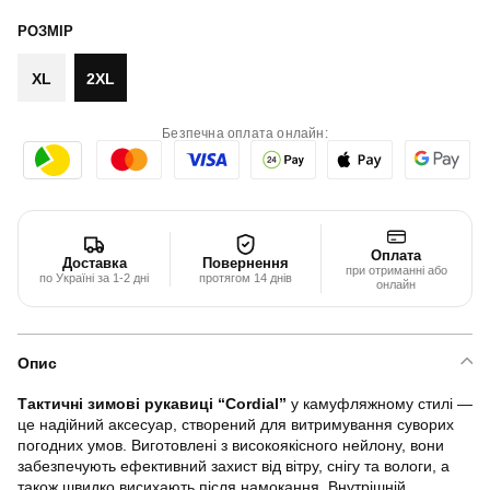
РОЗМІР
XL
2XL
Безпечна оплата онлайн:
Оплата
Доставка
Повернення
при отриманні або
по Україні за 1-2 дні
протягом 14 днів
онлайн
Опис
Тактичні зимові рукавиці “Cordial”
у камуфляжному стилі —
це надійний аксесуар, створений для витримування суворих
погодних умов. Виготовлені з високоякісного нейлону, вони
забезпечують ефективний захист від вітру, снігу та вологи, а
також швидко висихають після намокання. Внутрішній