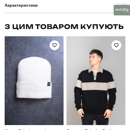
Характеристики
Відгуки
Бренд
fors
З ЦИМ ТОВАРОМ КУПУЮТЬ
Модель
cordial
Артикул
SSpe25432XLpx
Вид
рукавиці
Призначення
тактичні
Сезон
зима
Колір
піксель
Матеріал
нейлон