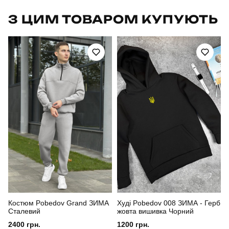
Бренд
pobedov
З ЦИМ ТОВАРОМ КУПУЮТЬ
Артикул
BLss30252XLlm
Вид
кофта
Призначення
для повсякденного носіння
Стать
чоловічий
Стиль
повсякденний
Сезон
зима
Колір
світлий ментол
Костюм Pobedov Grand ЗИМА
Худі Pobedov 008 ЗИМА - Герб
Матеріал
трьохнитка
Сталевий
жовта вишивка Чорний
2400 грн.
1200 грн.
Склад тканини
80% бавовна, 15% поліестер, 5% еластан