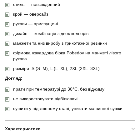
стиль — повсякденний
крой — оверсайз
рукави — приспущені
дизайн — комбінація з двох кольорів
манжети та низ виробу з трикотажної резинки
фірмова жакардова бірка Pobedov на манжеті лівого
рукава
розміри: S (S–M), L (L–XL), 2XL (2XL–3XL)
Догляд:
прати при температурі до 30°C, без віджиму
не використовувати відбілювачі
сушити у підвішеному стані, уникати машинної сушки
Характеристики