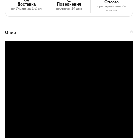
Оплата
Доставка
Повернення
при отриманні або
по Україні за 1-2 дні
протягом 14 днів
онлайн
Опис