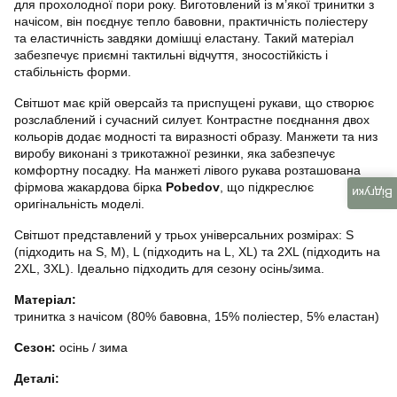
для прохолодної пори року. Виготовлений із м’якої тринитки з
начісом, він поєднує тепло бавовни, практичність поліестеру
та еластичність завдяки домішці еластану. Такий матеріал
забезпечує приємні тактильні відчуття, зносостійкість і
стабільність форми.
Світшот має крій оверсайз та приспущені рукави, що створює
розслаблений і сучасний силует. Контрастне поєднання двох
кольорів додає модності та виразності образу. Манжети та низ
виробу виконані з трикотажної резинки, яка забезпечує
комфортну посадку. На манжеті лівого рукава розташована
фірмова жакардова бірка
Pobedov
, що підкреслює
Відгуки
оригінальність моделі.
Світшот представлений у трьох універсальних розмірах: S
(підходить на S, M), L (підходить на L, XL) та 2XL (підходить на
2XL, 3XL). Ідеально підходить для сезону осінь/зима.
Матеріал:
тринитка з начісом (80% бавовна, 15% поліестер, 5% еластан)
Сезон:
осінь / зима
Деталі: