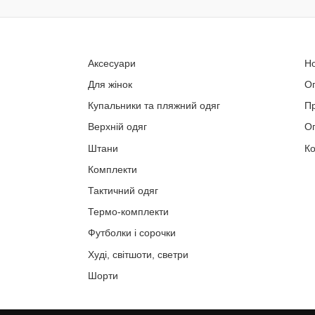
Аксесуари
Н
Для жінок
О
Купальники та пляжний одяг
П
Верхній одяг
Оп
Штани
Ко
Комплекти
Тактичний одяг
Термо-комплекти
Футболки і сорочки
Худі, світшоти, светри
Шорти