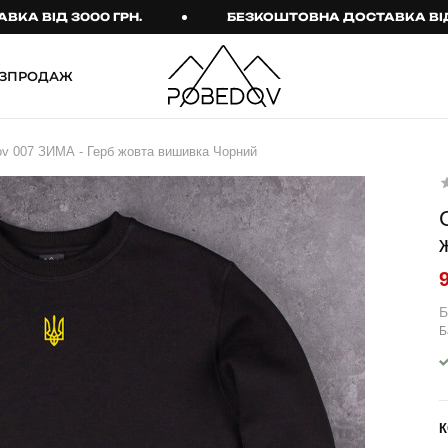
Д 3000 ГРН.
БЕЗКОШТОВНА ДОСТАВКА ВІД 3000
ЗПРОДАЖ
ШТАНИ
ТАКТИЧНИЙ ОДЯГ
ov 007 ЗИМА - Герб жовта вишивка Чорний
Брюки
Тактичне спорядження
Джогери
Тактичний жіночий
одяг
Карго
Тактичний чоловічий
Спортивні штани
одяг
Лосини
Тактичні рукавиці
Б
Б
Джинси
Тактичні шкарпетки
КОМПЛЕКТИ
ТЕРМО-КОМПЛЕКТИ
ФУТБОЛКИ І СОРОЧКИ
Куртка й штани
К