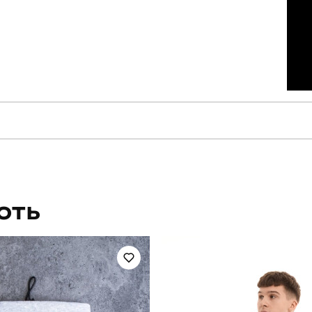
pobedov
Модель
BLss27092XLba
Призначення
ЮТЬ
чоловічий
Стиль
зима
Колір
трикотаж із начосом
Країна - виробник