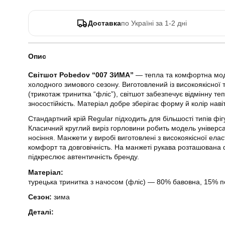
Доставка
по Україні за 1-2 дні
Опис
Світшот Pobedov “007 ЗИМА”
— тепла та комфортна мод
холодного зимового сезону. Виготовлений із високоякісної 
(трикотаж тринитка “фліс”), світшот забезпечує відмінну теп
зносостійкість. Матеріал добре зберігає форму й колір наві
Стандартний крій Regular підходить для більшості типів фіг
Класичний круглий виріз горловини робить модель універ
носіння. Манжети у виробі виготовлені з високоякісної ела
комфорт та довговічність. На манжеті рукава розташована
підкреслює автентичність бренду.
Матеріал:
турецька тринитка з начосом (фліс) — 80% бавовна, 15% п
Сезон:
зима
Деталі: