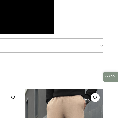
pobedov 007 зима - герб жовта вишивка
для повсякденного носіння
Відгуки
повсякденний
чорний
україна