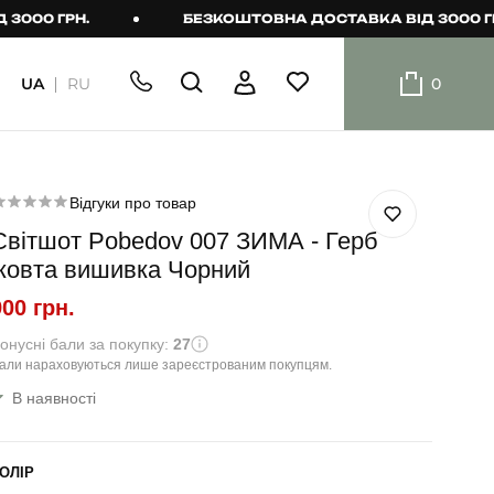
 ГРН.
БЕЗКОШТОВНА ДОСТАВКА ВІД 3000 ГРН.
UA
RU
0
ШОРТИ
Плавальні
шорти
Відгуки про товар
Світшот Pobedov 007 ЗИМА - Герб
Шорти
жовта вишивка Чорний
900 грн.
онусні бали за покупку:
27
али нараховуються лише зареєстрованим покупцям.
В наявності
ОЛІР