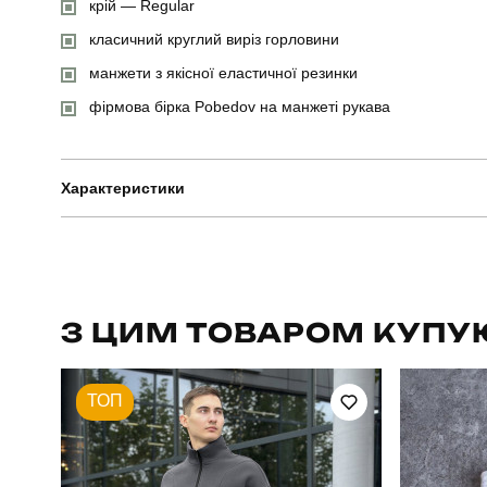
крій — Regular
класичний круглий виріз горловини
манжети з якісної еластичної резинки
фірмова бірка Pobedov на манжеті рукава
Характеристики
Бренд
Артикул
З ЦИМ ТОВАРОМ КУПУ
Стать
ТОП
Сезон
Матеріал