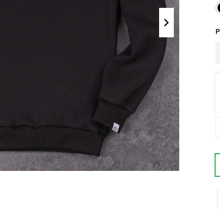
Поло
Літні комплекти
Сорочки
Комбінезони
Р
Футболки
Спортивні
костюми
Майки
Кежуал
ХУДІ, СВІТШОТИ, СВЕТРИ
Кофти
Светри
Світшоти
Худі
Боді