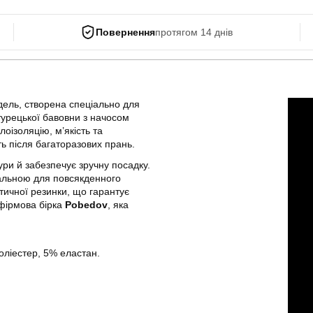
Повернення
протягом 14 днів
ель, створена спеціально для
турецької бавовни з начосом
лоізоляцію, м’якість та
ть після багаторазових прань.
ури й забезпечує зручну посадку.
сальною для повсякденного
стичної резинки, що гарантує
 фірмова бірка
Pobedov
, яка
оліестер, 5% еластан.