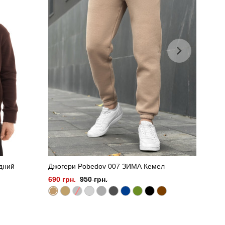
дний
Джогери Pobedov 007 ЗИМА Кемел
690 грн.
950 грн.