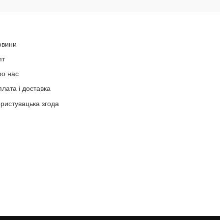
овини
пт
ро нас
лата і доставка
ристувацька згода