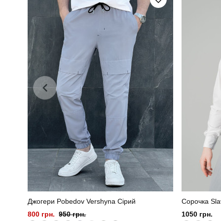
Колір
Склад тканини
80% бавов
Джогери Pobedov Vershyna Сірий
Сорочка Sla
800 грн.
950 грн.
1050 грн.