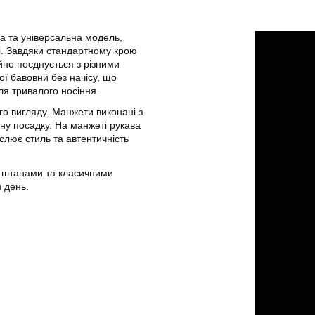
а та універсальна модель,
і. Завдяки стандартному крою
ійно поєднується з різними
ої бавовни без начісу, що
ля тривалого носіння.
о вигляду. Манжети виконані з
тну посадку. На манжеті рукава
слює стиль та автентичність
и штанами та класичними
 день.