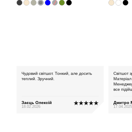
Чудовий світшот. Тонкий, але досить
Світшот з
теплий. Зручний.
Матеріал 
Менеджер
все підій
Заєць Олексій
Дмитро 
18.02.2026
17.04.202