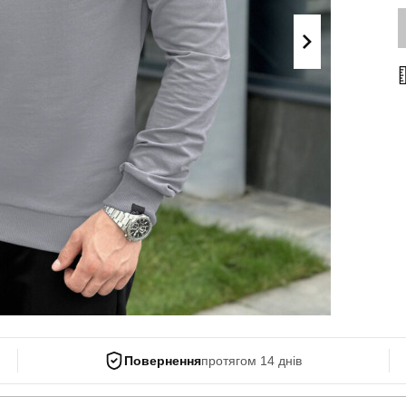
Поло
Літні комплекти
Сорочки
Комбінезони
Футболки
Спортивні
костюми
Майки
Кежуал
ХУДІ, СВІТШОТИ, СВЕТРИ
Кофти
Светри
Світшоти
Худі
Боді
Повернення
протягом 14 днів