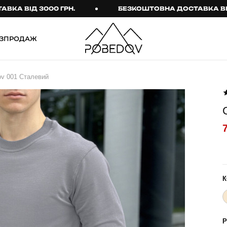
ІД 3000 ГРН.
БЕЗКОШТОВНА ДОСТАВКА ВІД 3000
ЗПРОДАЖ
ШТАНИ
ТАКТИЧНИЙ ОДЯГ
ov 001 Сталевий
Брюки
Тактичне спорядження
Джогери
Тактичний жіночий
одяг
Карго
Тактичний чоловічий
Спортивні штани
одяг
Лосини
Тактичні рукавиці
Джинси
Тактичні шкарпетки
К
КОМПЛЕКТИ
ТЕРМО-КОМПЛЕКТИ
ФУТБОЛКИ І СОРОЧКИ
Куртка й штани
Р