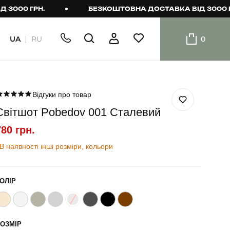
 ГРН.
БЕЗКОШТОВНА ДОСТАВКА ВІД 3000 ГРН.
UA
RU
0
ШОРТИ
Плавальні
шорти
Відгуки про товар
Світшот Pobedov 001 Сталевий
Шорти
780 грн.
В наявності інші розміри, кольори
ОЛІР
ОЗМІР