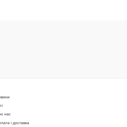
овини
пт
ро нас
лата і доставка