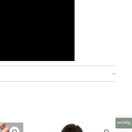
pobedov 001
світшот
чоловічий
Відгуки
весна