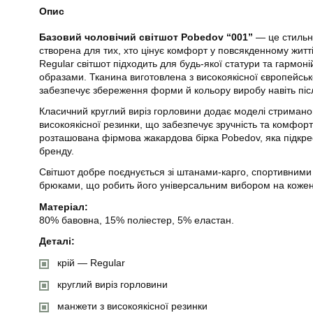
Опис
Базовий чоловічий світшот Pobedov “001”
— це стильн
створена для тих, хто цінує комфорт у повсякденному житт
Regular світшот підходить для будь-якої статури та гармон
образами. Тканина виготовлена з високоякісної європейськ
забезпечує збереження форми й кольору виробу навіть піс
Класичний круглий виріз горловини додає моделі стриманог
високоякісної резинки, що забезпечує зручність та комфор
розташована фірмова жакардова бірка Pobedov, яка підкре
бренду.
Світшот добре поєднується зі штанами-карго, спортивним
брюками, що робить його універсальним вибором на кожен
Матеріал:
80% бавовна, 15% поліестер, 5% еластан.
Деталі:
крій — Regular
круглий виріз горловини
манжети з високоякісної резинки