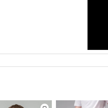
pobedov
Модель
BLss2757Sst
Вид
для повсякденного носіння
Стать
повсякденний
Сезон