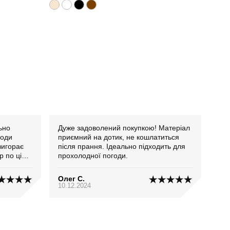
Дуже задоволений покупкою! Матеріал
годи
приємний на дотик, не кошлатиться
вигорає
після прання. Ідеально підходить для
р по ціні
прохолодної погоди.
Олег С.
10.12.2024