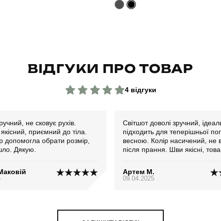
ВІДГУКИ ПРО ТОВАР
4 відгуки
ручний, не сковує рухів.
Світшот доволі зручний, ідеально
якісний, приємний до тіла.
підходить для теперішньої по
 допомогла обрати розмір,
весною. Колір насичений, не 
шло. Дякую.
після прання. Шви якісні, това
своїй відповідає. Рекомендую!
Маковій
Артем М.
5
09.04.2025