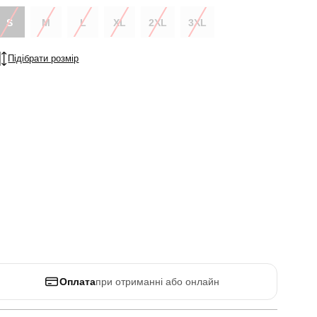
S
M
L
XL
2XL
3XL
Підібрати розмір
Оплата
при отриманні або онлайн