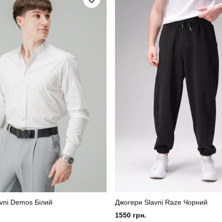
сталевий
Матеріал
на, 15% поліестер, 5% еластан
Країна - виробник
vni Demos Білий
Джогери Slavni Raze Чорний
1550 грн.