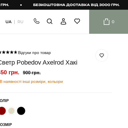
БЕЗКОШТОВНА ДОСТАВКА ВІД 3000 ГРН.
UA
RU
0
ШОРТИ
Плавальні
шорти
Відгуки про товар
Светр Pobedov Axelrod Хакі
Шорти
450 грн.
900 грн.
В наявності інші розміри, кольори
ОЛІР
ОЗМІР