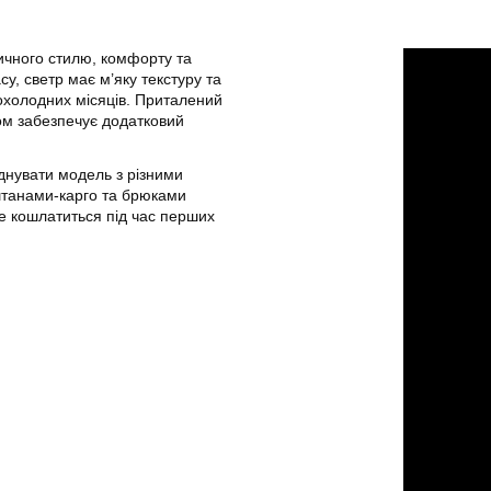
ичного стилю, комфорту та
су, светр має м’яку текстуру та
охолодних місяців. Приталений
том забезпечує додатковий
днувати модель з різними
штанами-карго та брюками
не кошлатиться під час перших