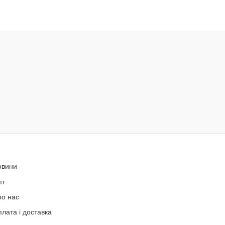
овини
пт
ро нас
лата і доставка