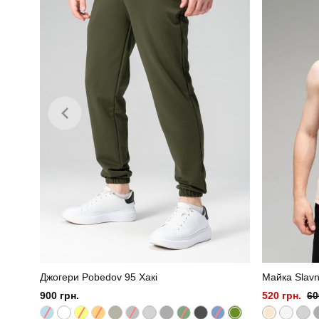
Колір
Склад тканини
Джогери Pobedov 95 Хакі
Майка Slavn
900 грн.
520 грн.
60