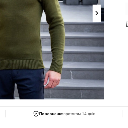
Поло
Літні комплекти
Сорочки
Комбінезони
Футболки
Спортивні
костюми
Майки
Кежуал
ХУДІ, СВІТШОТИ, СВЕТРИ
Кофти
Светри
Світшоти
Худі
Боді
Повернення
протягом 14 днів