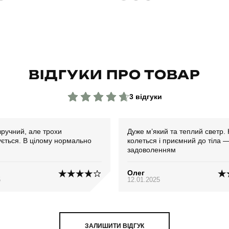
ВІДГУКИ ПРО ТОВАР
3 відгуки
зручний, але трохи
Дуже м’який та теплий светр.
ується. В цілому нормально
колеться і приємний до тіла 
задоволенням
Олег
5
12.01.2025
ЗАЛИШИТИ ВІДГУК