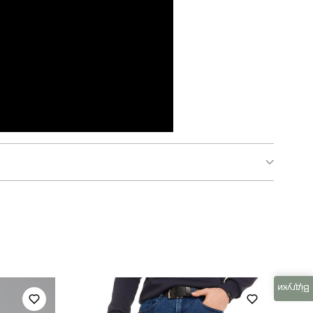
pobedov axelrod
кофта
чоловічий
Відгуки
весна