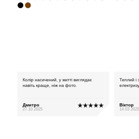
Колір насичений, у житті виглядає
Теплий і 
навіть краще, ніж на фото.
електриз
Дмитро
Віктор
27.10.2025
14.03.202