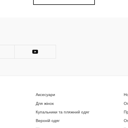
Аксесуари
Н
Для жінок
О
Купальники та пляжний одяг
П
Верхній одяг
Оп