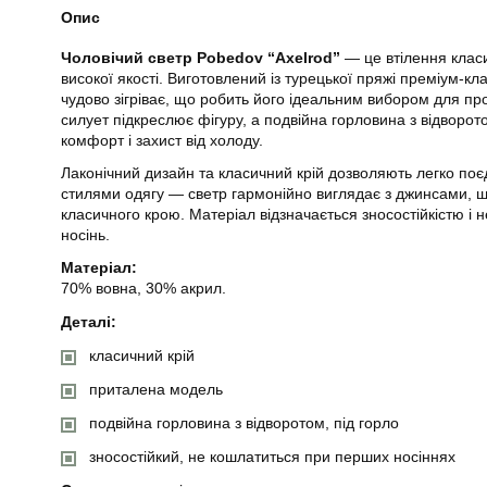
Опис
Чоловічий светр Pobedov “Axelrod”
— це втілення клас
високої якості. Виготовлений із турецької пряжі преміум-кла
чудово зігріває, що робить його ідеальним вибором для пр
силует підкреслює фігуру, а подвійна горловина з відворо
комфорт і захист від холоду.
Лаконічний дизайн та класичний крій дозволяють легко поє
стилями одягу — светр гармонійно виглядає з джинсами, 
класичного крою. Матеріал відзначається зносостійкістю і 
носінь.
Матеріал:
70% вовна, 30% акрил.
Деталі:
класичний крій
приталена модель
подвійна горловина з відворотом, під горло
зносостійкий, не кошлатиться при перших носіннях