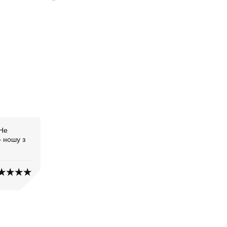
 Не
— ношу з