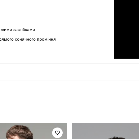
левими застібками
прямого сонячного проміння
pobedov
Модель
BLsv619Mkh
Вид
для повсякденного носіння
Стать
повсякденний
Сезон