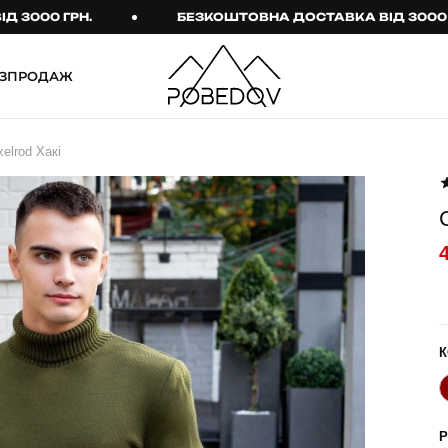
0 ГРН.
БЕЗКОШТОВНА ДОСТАВКА ВІД 3000 ГРН.
ЗПРОДАЖ
ШТАНИ
ТАКТИЧНИЙ ОДЯГ
elrod Хакі
Брюки
Тактичне спорядження
Джогери
Тактичний жіночий
одяг
Карго
Тактичний чоловічий
Спортивні штани
одяг
Лосини
Тактичні рукавиці
Джинси
Тактичні шкарпетки
К
КОМПЛЕКТИ
ТЕРМО-КОМПЛЕКТИ
ФУТБОЛКИ І СОРОЧКИ
Куртка й штани
Р