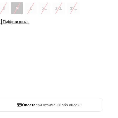
S
M
L
XL
2XL
3XL
Підібрати розмір
Оплата
при отриманні або онлайн