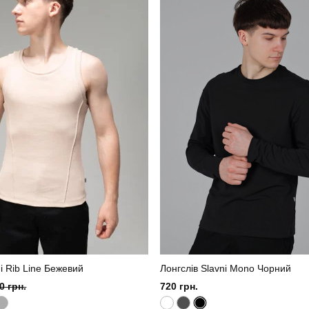
хакі
Матеріал
70% вовна, 30% акрил
Країна - виробник
i Rib Line Бежевий
Лонгслів Slavni Mono Чорний
0 грн.
720 грн.