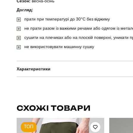
Сезон:
весна-осінь
Догляд:
прати при температурі до 30°C без віджиму
не прати разом із важкими речами або одягом із мета
сушити на плечиках або на плоскій поверхні, уникати 
не використовувати машинну сушку
Характеристики
Бренд
Артикул
СХОЖІ ТОВАРИ
Призначення
ТОП
Стиль