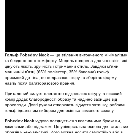
Гольф Pobedov Neck
— це втілення витонченого мінімалізму
та бездоганного комфорту. Модель створена для чоловіків, які
цінують якість, зручність і стриманий стиль. Завдяки м’якій
машинній в’язці (65% поліестер, 35% бавовна) гольф
приємний до тіла, не подразнює шкіру та зберігає форму
навіть після багаторазового прання.
Приталений силует елегантно підкреслює фігуру, а високий
комір додає благородності образу та надійно захищає від
прохолоди. Довгі рукави створюють відчуття затишку, роблячи
гольф ідеальним вибором для осінньо-зимового сезону.
Pobedov Neck
чудово поєднується з класичними брюками,
джинсами або піджаком. Це універсальна основа для стильних
образів у кежуал-стилі. Його можна носити самостійно або в