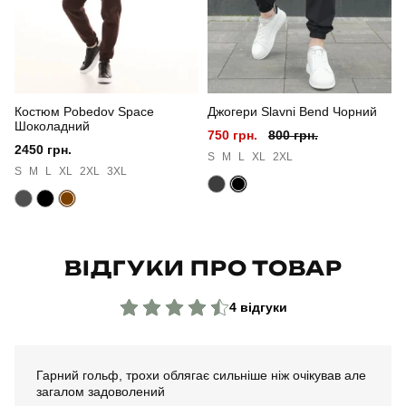
Сезон
осінь
Колір
чорний
Костюм Pobedov Space
Джогери Slavni Bend Чорний
Матеріал
в'язка
Шоколадний
750 грн.
800 грн.
2450 грн.
Склад тканини
65% поліестер, 35% бавовна
S
M
L
XL
2XL
S
M
L
XL
2XL
3XL
Країна - виробник
україна
ВІДГУКИ ПРО ТОВАР
4 відгуки
Гарний гольф, трохи облягає сильніше ніж очікував але
загалом задоволений