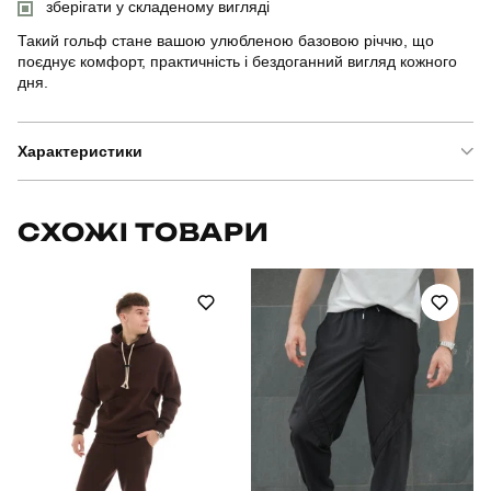
зберігати у складеному вигляді
Такий гольф стане вашою улюбленою базовою річчю, що
поєднує комфорт, практичність і бездоганний вигляд кожного
дня.
Характеристики
Бренд
pobedov
СХОЖІ ТОВАРИ
Артикул
BLgf3190Mba
Вид
кофта
Призначення
для повсякденного носіння
Стать
чоловічий
Стиль
повсякденний