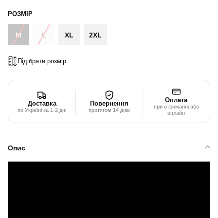
РОЗМІР
M
L
XL
2XL
Підібрати розмір
Оплата
Доставка
Повернення
при отриманні або
по Україні за 1-2 дні
протягом 14 днів
онлайн
Опис