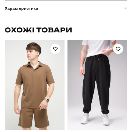
Характеристики
Бренд
pobedov
СХОЖІ ТОВАРИ
Модель
pobedov axelrod
Артикул
BLsv619Lbb
Вид
кофта
Призначення
для повсякденного носіння
Стать
чоловічий
Стиль
повсякденний
Сезон
весна