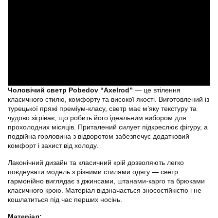
Чоловічий светр Pobedov “Axelrod”
— це втілення
класичного стилю, комфорту та високої якості. Виготовлений із
турецької пряжі преміум-класу, светр має м’яку текстуру та
чудово зігріває, що робить його ідеальним вибором для
прохолодних місяців. Приталений силует підкреслює фігуру, а
подвійна горловина з відворотом забезпечує додатковий
комфорт і захист від холоду.
Лаконічний дизайн та класичний крій дозволяють легко
поєднувати модель з різними стилями одягу — светр
гармонійно виглядає з джинсами, штанами-карго та брюками
класичного крою. Матеріал відзначається зносостійкістю і не
кошлатиться під час перших носінь.
Матеріал: