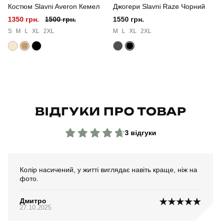
Костюм Slavni Averon Кемел
Джогери Slavni Raze Чорний
Колір
синій
1350 грн.
1500 грн.
1550 грн.
Матеріал
вовна
S
M
L
XL
2XL
M
L
XL
2XL
Склад тканини
70% вовна, 30% акрил
Країна - виробник
україна
ВІДГУКИ ПРО ТОВАР
3 відгуки
Колір насичений, у житті виглядає навіть краще, ніж на
фото.
Дмитро
27.10.2025