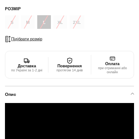
РОЗМІР
S
M
L
XL
2XL
Підібрати розмір
Оплата
Доставка
Повернення
при отриманні або
по Україні за 1-2 дні
протягом 14 днів
онлайн
Опис