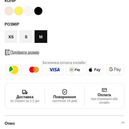
КОЛІР
РОЗМІР
XS
S
M
Підібрати розмір
Безпечна оплата онлайн:
Оплата
Доставка
Повернення
при отриманні або
по Україні за 1-2 дні
протягом 14 днів
онлайн
Опис