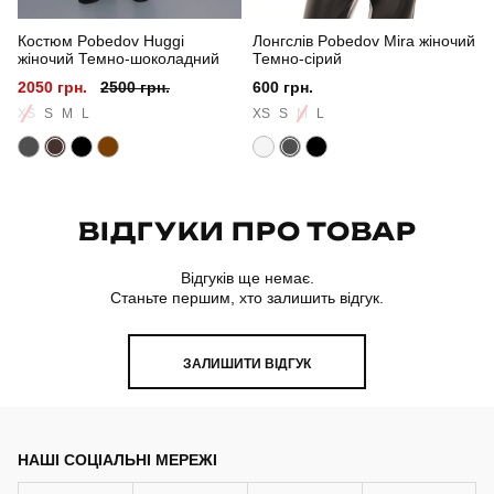
Костюм Pobedov Huggi
Лонгслів Pobedov Mira жіночий
Склад тканини
80% бавовна, 15% поліестер, 5% еластан
жіночий Темно-шоколадний
Темно-сірий
2050 грн.
2500 грн.
600 грн.
Країна - виробник
україна
XS
S
M
L
XS
S
M
L
ВІДГУКИ ПРО ТОВАР
Відгуків ще немає.
Станьте першим, хто залишить відгук.
ЗАЛИШИТИ ВІДГУК
НАШІ СОЦІАЛЬНІ МЕРЕЖІ