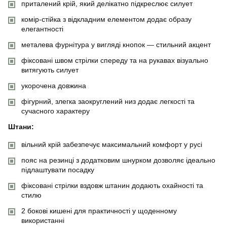
приталений крій, який делікатно підкреслює силует
комір-стійка з відкладним елементом додає образу
елегантності
металева фурнітура у вигляді кнопок — стильний акцент
фіксовані швом стрілки спереду та на рукавах візуально
витягують силует
укорочена довжина
фігурний, злегка заокруглений низ додає легкості та
сучасного характеру
Штани:
вільний крій забезпечує максимальний комфорт у русі
пояс на резинці з додатковим шнурком дозволяє ідеально
підлаштувати посадку
фіксовані стрілки вздовж штанин додають охайності та
стилю
2 бокові кишені для практичності у щоденному
використанні