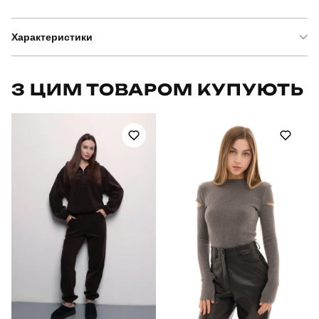
Характеристики
Бренд
slavni
З ЦИМ ТОВАРОМ КУПУЮТЬ
Артикул
SBkm5298Mla
Призначення
для повсякденного носіння
Стать
жіночий
Стиль
повсякденний
Сезон
весна-осінь
Колір
молочний
Матеріал
трикотаж