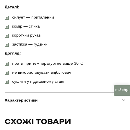
Деталі:
силует — приталений
комір — стійка
короткий рукав
застібка — гудзики
Догляд:
прати при температурі не вище 30°C
не використовувати відбілювач
сушити у підвішеному стані
Відгуки
Характеристики
Бренд
pobedov
СХОЖІ ТОВАРИ
Модель
pobedov solid