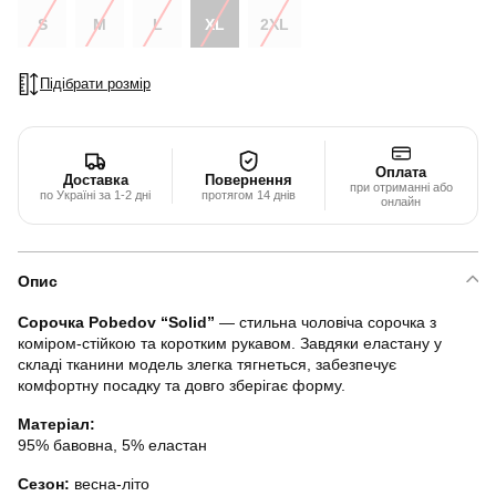
S
M
L
XL
2XL
Підібрати розмір
Оплата
Доставка
Повернення
при отриманні або
по Україні за 1-2 дні
протягом 14 днів
онлайн
Опис
Сорочка Pobedov “Solid”
— стильна чоловіча сорочка з
коміром-стійкою та коротким рукавом. Завдяки еластану у
складі тканини модель злегка тягнеться, забезпечує
комфортну посадку та довго зберігає форму.
Матеріал:
95% бавовна, 5% еластан
Сезон:
весна-літо