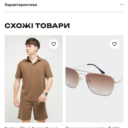
Характеристики
Бренд
pobedov
СХОЖІ ТОВАРИ
Модель
pobedov orion
Артикул
SRru28912XLba
Призначення
для повсякденного носіння
Стать
чоловічий
Стиль
повсякденний
Сезон
літо
Колір
чорний