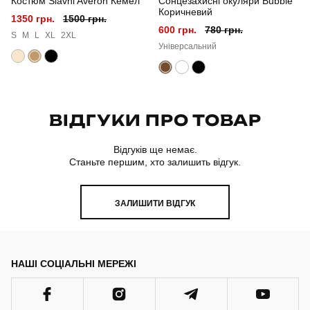
Костюм Slavni Averon Кемел
Сонцезахисні окуляри Bubble
Матеріал
льон
Коричневий
1350 грн.
1500 грн.
600 грн.
780 грн.
Склад тканини
45% льон, 35% бавовна, 20% віскоза
S
M
L
XL
2XL
Універсальний
Країна - виробник
україна
ВІДГУКИ ПРО ТОВАР
Відгуків ще немає.
Станьте першим, хто залишить відгук.
ЗАЛИШИТИ ВІДГУК
НАШІ СОЦІАЛЬНІ МЕРЕЖІ