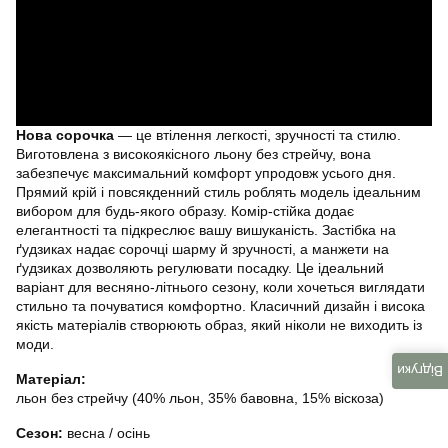
Нова сорочка
— це втілення легкості, зручності та стилю.
Виготовлена з високоякісного льону без стрейчу, вона
забезпечує максимальний комфорт упродовж усього дня.
Прямий крій і повсякденний стиль роблять модель ідеальним
вибором для будь-якого образу. Комір-стійка додає
елегантності та підкреслює вашу вишуканість. Застібка на
ґудзиках надає сорочці шарму й зручності, а манжети на
ґудзиках дозволяють регулювати посадку. Це ідеальний
варіант для весняно-літнього сезону, коли хочеться виглядати
стильно та почуватися комфортно. Класичний дизайн і висока
якість матеріалів створюють образ, який ніколи не виходить із
моди.
Відгуки
Матеріал:
льон без стрейчу (40% льон, 35% бавовна, 15% віскоза)
Сезон:
весна / осінь