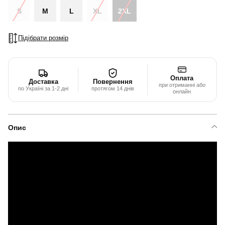
S
M
L
XL
2XL
Підібрати розмір
Оплата
Доставка
Повернення
при отриманні або
по Україні за 1-2 дні
протягом 14 днів
онлайн
Опис