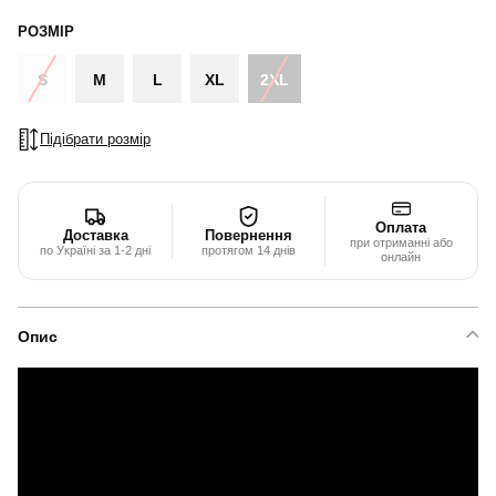
РОЗМІР
S
M
L
XL
2XL
Підібрати розмір
Оплата
Доставка
Повернення
при отриманні або
по Україні за 1-2 дні
протягом 14 днів
онлайн
Опис