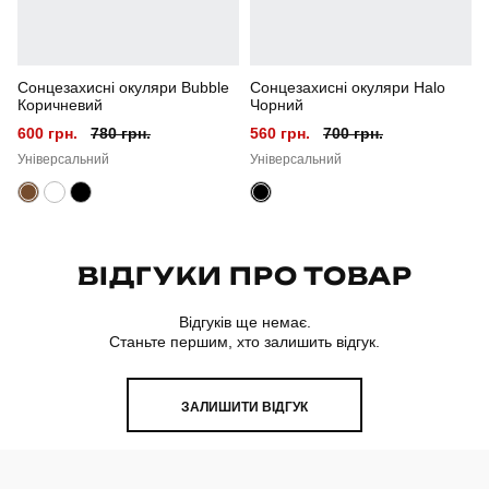
Матеріал
поліестер
Сонцезахисні окуляри Bubble
Сонцезахисні окуляри Halo
Склад тканини
100% поліестер
Коричневий
Чорний
600 грн.
780 грн.
560 грн.
700 грн.
Країна - виробник
україна
Універсальний
Універсальний
ВІДГУКИ ПРО ТОВАР
Відгуків ще немає.
Станьте першим, хто залишить відгук.
ЗАЛИШИТИ ВІДГУК