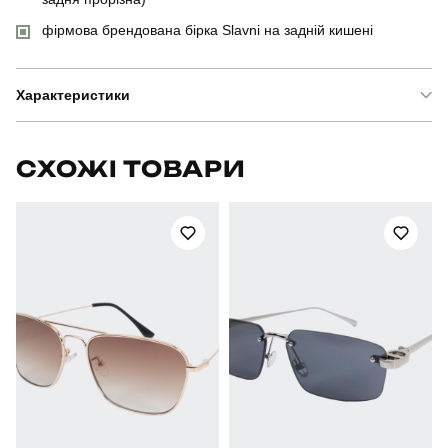
фірмова брендована бірка Slavni на задній кишені
Характеристики
Бренд
pobedov
СХОЖІ ТОВАРИ
Артикул
SOhr53292XLan
Призначення
для повсякденного носіння
Стать
чоловічий
Стиль
повсякденний
Сезон
весна-літо
Колір
антрацит