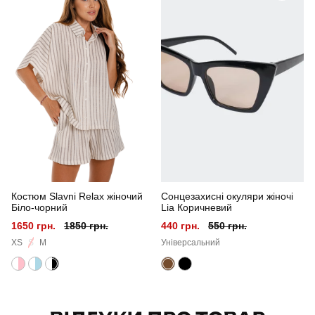
Стать
жіночий
Стиль
смарт кежуал
Сезон
весна-літо
Колір
чорний
Матеріал
віскоза
Костюм Slavni Relax жіночий
Сонцезахисні окуляри жіночі
Склад тканини
50% віскоза, 40% поліестер, 10% еластан
Біло-чорний
Lia Коричневий
1650 грн.
1850 грн.
440 грн.
550 грн.
Країна - виробник
україна
XS
S
M
Універсальний