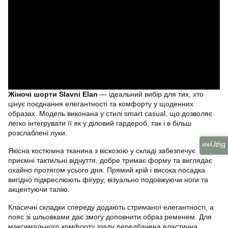
Жіночі шорти Slavni Elan
— ідеальний вибір для тих, хто
цінує поєднання елегантності та комфорту у щоденних
образах. Модель виконана у стилі smart casual, що дозволяє
легко інтегрувати її як у діловий гардероб, так і в більш
розслаблені луки.
Відгуки
Якісна костюмна тканина з віскозою у складі забезпечує
приємні тактильні відчуття, добре тримає форму та виглядає
охайно протягом усього дня. Прямий крій і висока посадка
вигідно підкреслюють фігуру, візуально подовжуючи ноги та
акцентуючи талію.
Класичні складки спереду додають стриманої елегантності, а
пояс зі шльовками дає змогу доповнити образ ременем. Для
максимального комфорту ззаду передбачена еластична