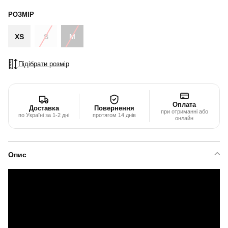
РОЗМІР
XS
S
M
Підібрати розмір
Оплата
Доставка
Повернення
при отриманні або
по Україні за 1-2 дні
протягом 14 днів
онлайн
Опис