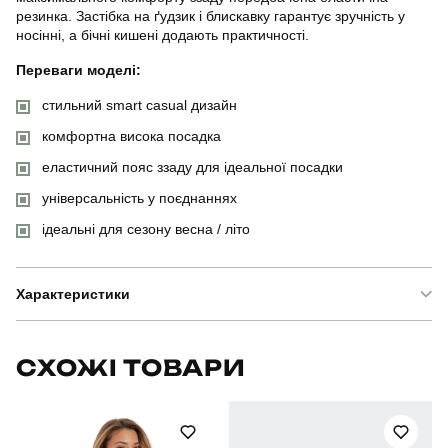
резинка. Застібка на ґудзик і блискавку гарантує зручність у
носінні, а бічні кишені додають практичності.
Переваги моделі:
стильний smart casual дизайн
комфортна висока посадка
еластичний пояс ззаду для ідеальної посадки
універсальність у поєднаннях
ідеальні для сезону весна / літо
Характеристики
Бренд
pobedov
СХОЖІ ТОВАРИ
Артикул
SOhr5325Mba
Призначення
для повсякденного носіння