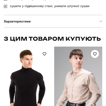
сушити у підвішеному стані, уникати штучної сушки
Характеристики
Бренд
pobedov
З ЦИМ ТОВАРОМ КУПУЮТЬ
Артикул
SOhr30732XLbe
Призначення
для повсякденного носіння
Стать
чоловічий
Стиль
повсякденний
Сезон
весна
Колір
бежевий