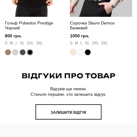
Матеріал
двонитка
Гольф Pobedov Prestige
Сорочка Slavni Demos
Склад тканини
85% бавовна, 10% поліестер, 5% еластан
Чорний
Бежевий
800 грн.
1050 грн.
Країна - виробник
україна
S
M
L
XL
2XL
3XL
S
M
L
XL
2XL
3XL
ВІДГУКИ ПРО ТОВАР
Відгуків ще немає.
Станьте першим, хто залишить відгук.
ЗАЛИШИТИ ВІДГУК