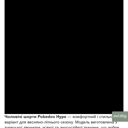
Чоловічі шорти Pobedov Hype
— комфортний і стильний
Відгуки
варіант для весняно-літнього сезону. Модель виготовлена з
турецької двонитки, м’якої та зносостійкої тканини, що добре