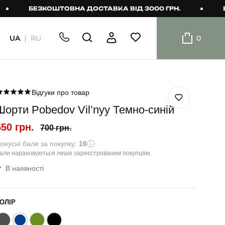
БЕЗКОШТОВНА ДОСТАВКА ВІД 3000 ГРН.
БЕЗКО
UA
RU
0
ШОРТИ
Плавальні
шорти
Відгуки про товар
Шорти Pobedov Vil’nyy Темно-синій
Шорти
550 грн.
700 грн.
онусні бали за покупку:
16
али нараховуються лише зареєстрованим покупцям.
В наявності
ОЛІР