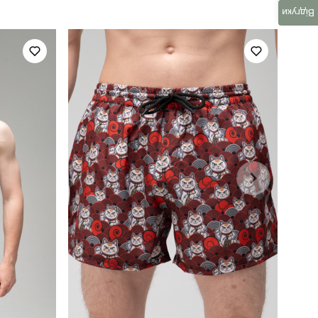
Відгуки
повсякденний
темно-синій
100% поліестер