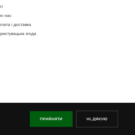
пт
ро нас
лата і доставка
ристувацька згода
ПРИЙНЯТИ
НІ, ДЯКУЮ