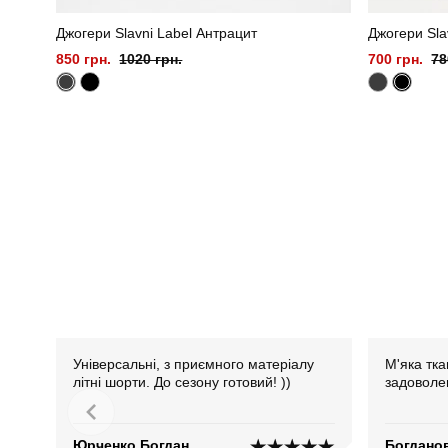
Джогери Slavni Label Антрацит
Джогери Sla
850 грн.
1020 грн.
700 грн.
78
Універсальні, з приємного матеріалу
М'яка тка
літні шорти. До сезону готовий! ))
задоволе
Юрченко Богдан
Богдано