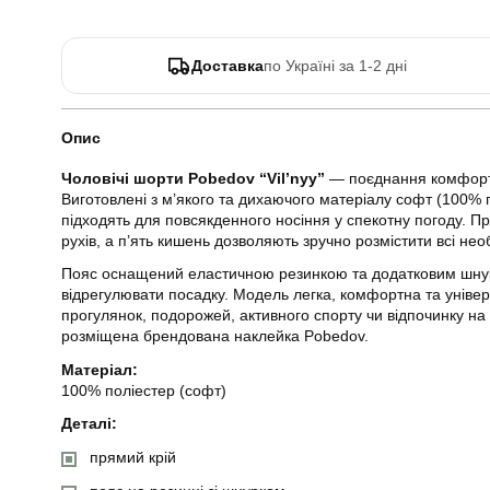
Доставка
по Україні за 1-2 дні
Опис
Чоловічі шорти Pobedov “Vil’nyy”
— поєднання комфорту
Виготовлені з м’якого та дихаючого матеріалу софт (100% 
підходять для повсякденного носіння у спекотну погоду. П
рухів, а п’ять кишень дозволяють зручно розмістити всі необ
Пояс оснащений еластичною резинкою та додатковим шнур
відрегулювати посадку. Модель легка, комфортна та уніве
прогулянок, подорожей, активного спорту чи відпочинку на 
розміщена брендована наклейка Pobedov.
Матеріал:
100% поліестер (софт)
Деталі:
прямий крій