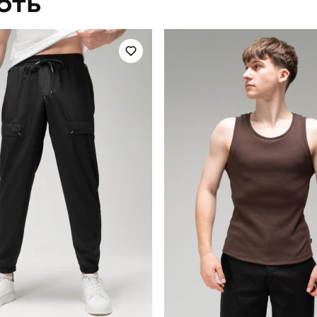
ЮТЬ
чоловічий
Стиль
літо
Колір
софт
Склад тканини
україна