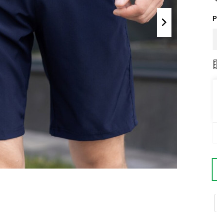
Поло
Літні комплекти
Р
Сорочки
Комбінезони
Футболки
Спортивні
костюми
Майки
Кежуал
ХУДІ, СВІТШОТИ, СВЕТРИ
Кофти
Светри
Світшоти
Худі
Боді