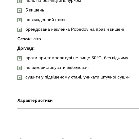
пояс на резинці зі шнурком
5 кишень
повсякденний стиль
брендована наклейка Pobedov на правій кишені
Сезон:
літо
Догляд:
прати при температурі не вище 30°C, без віджиму
не використовувати відбілювач
сушити у підвішеному стані, уникати штучної сушки
Характеристики
Бренд
Артикул