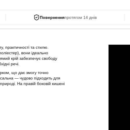
Повернення
протягом 14 днів
, практичності та стилю.
поліестер), вони ідеально
рямий крій забезпечує свободу
хідні речі.
ком, що дає змогу точно
рсальна — чудово підходить для
природі. На правій боковій кишені