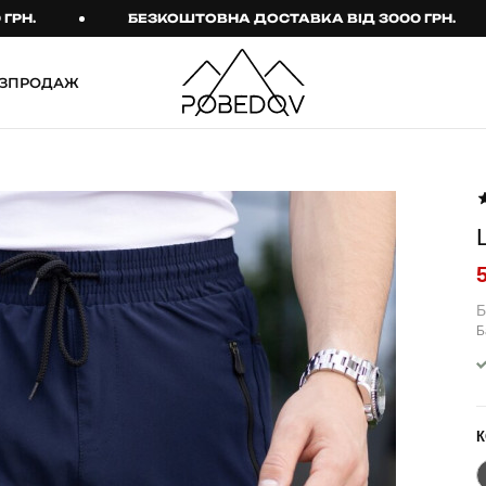
БЕЗКОШТОВНА ДОСТАВКА ВІД 3000 ГРН.
ЗПРОДАЖ
ШТАНИ
ТАКТИЧНИЙ ОДЯГ
Брюки
Тактичне спорядження
Джогери
Тактичний жіночий
одяг
Карго
Тактичний чоловічий
Спортивні штани
одяг
Б
Б
Лосини
Тактичні рукавиці
Джинси
Тактичні шкарпетки
КОМПЛЕКТИ
ТЕРМО-КОМПЛЕКТИ
К
ФУТБОЛКИ І СОРОЧКИ
Куртка й штани