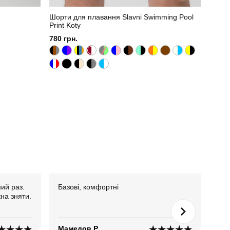
Шорти для плавання Slavni Swimming Pool
Print Koty
780 грн.
мий раз.
Базові, комфортні
Кла
на зняти.
Мамедов Р.
Куч