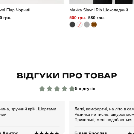
vni Flap Чорний
Майка Slavni Rib Шоколадний
0 грн.
500 грн.
580 грн.
ВІДГУКИ ПРО ТОВАР
5 відгуків
нина, зручний крій. Шортами
Легкі, комфортні, на літо в са
ний
Резинка не тисне, шнурок мож
Прикольні, мені подобаються
в Дмитро
Білаш Ярослав