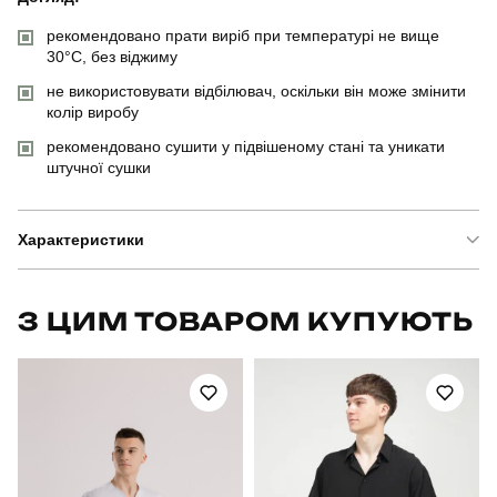
рекомендовано прати виріб при температурі не вище
30°C, без віджиму
не використовувати відбілювач, оскільки він може змінити
колір виробу
рекомендовано сушити у підвішеному стані та уникати
штучної сушки
Характеристики
Бренд
pobedov
З ЦИМ ТОВАРОМ КУПУЮТЬ
Артикул
SOpr31322XLor
Призначення
для плавання
Стать
чоловічий