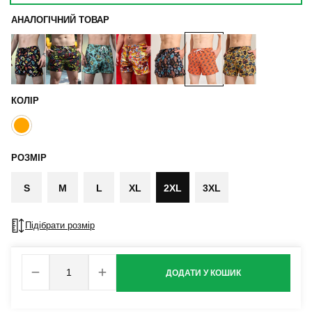
АНАЛОГІЧНИЙ ТОВАР
КОЛІР
РОЗМІР
S
M
L
XL
2XL
3XL
Підібрати розмір
ДОДАТИ У КОШИК