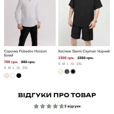
Стиль
повсякденний
Сезон
літо
Колір
помаранчевий
Матеріал
плащівка
Сорочка Pobedov Horizon
Костюм Slavni Cayman Чорний
Склад тканини
100% поліестер
Білий
1300 грн.
1550 грн.
700 грн.
880 грн.
Країна - виробник
україна
S
M
L
XL
2XL
S
M
L
XL
2XL
ВІДГУКИ ПРО ТОВАР
3 відгуки