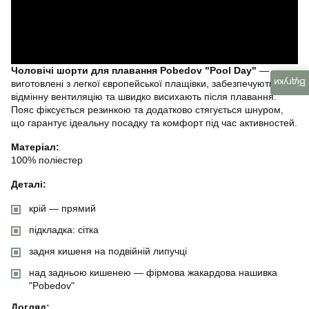
Чоловічі шорти для плавання Pobedov "Pool Day"
—
Відгуки
виготовлені з легкої європейської плащівки, забезпечують
відмінну вентиляцію та швидко висихають після плавання.
Пояс фіксується резинкою та додатково стягується шнуром,
що гарантує ідеальну посадку та комфорт під час активностей.
Матеріал:
100% поліестер
Деталі:
крій — прямий
підкладка: сітка
задня кишеня на подвійній липучці
над задньою кишенею — фірмова жакардова нашивка
"Pobedov"
Догляд: