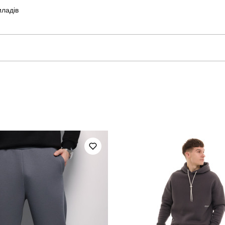
иладів
pobedov
Модель
OWpa41Sba
Призначення
чоловічий
Стиль
зима
Колір
штучна шкіра