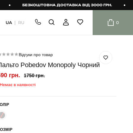
БЕЗКОШТОВНА ДОСТАВКА ВІД 3000 ГРН.
БЕЗ
UA
RU
0
ШОРТИ
Плавальні
шорти
Відгуки про товар
Пальто Pobedov Monopoly Чорний
Шорти
590 грн.
1750 грн.
Немає в наявності
ОЛІР
ОЗМІР