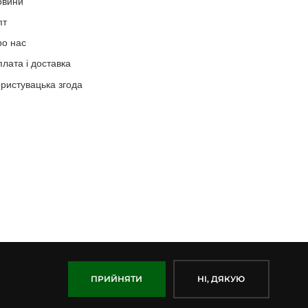
овини
пт
ро нас
лата і доставка
ристувацька згода
ПРИЙНЯТИ
НІ, ДЯКУЮ