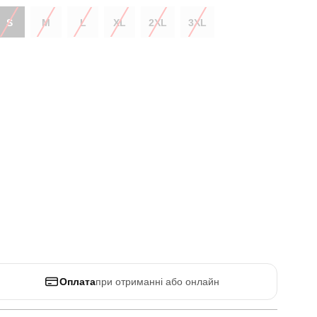
S
M
L
XL
2XL
3XL
Оплата
при отриманні або онлайн