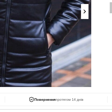
Поло
Літні комплекти
Сорочки
Комбінезони
Футболки
Спортивні
костюми
Майки
Кежуал
ХУДІ, СВІТШОТИ, СВЕТРИ
Кофти
Светри
Світшоти
Худі
Боді
Повернення
протягом 14 днів