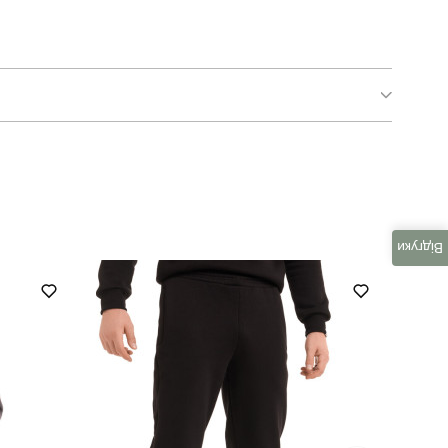
pobedov monopoly
для повсякденного носіння
повсякденний
Відгуки
чорний