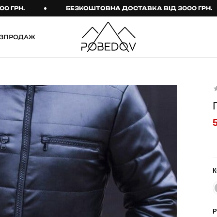
.
БЕЗКОШТОВНА ДОСТАВКА ВІД 3000 ГРН.
ЗПРОДАЖ
ШТАНИ
ТАКТИЧНИЙ ОДЯГ
Брюки
Тактичне спорядження
Джогери
Тактичний жіночий
одяг
Карго
Тактичний чоловічий
Спортивні штани
одяг
Лосини
Тактичні рукавиці
Джинси
Тактичні шкарпетки
К
КОМПЛЕКТИ
ТЕРМО-КОМПЛЕКТИ
ФУТБОЛКИ І СОРОЧКИ
Куртка й штани
Р