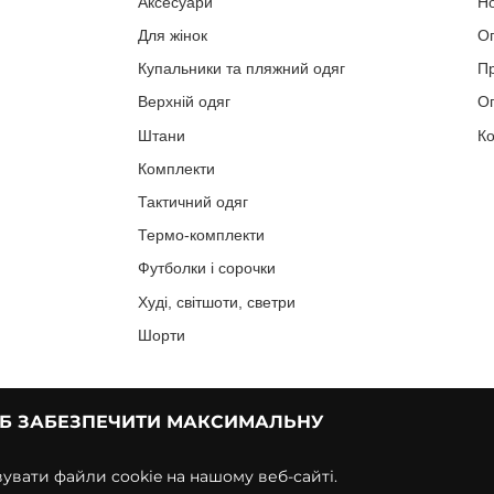
Аксесуари
Н
Для жінок
О
Купальники та пляжний одяг
П
Верхній одяг
Оп
Штани
Ко
Комплекти
Тактичний одяг
Термо-комплекти
Футболки і сорочки
Худі, світшоти, светри
Шорти
ОБ ЗАБЕЗПЕЧИТИ МАКСИМАЛЬНУ
вати файли cookie на нашому веб-сайті.