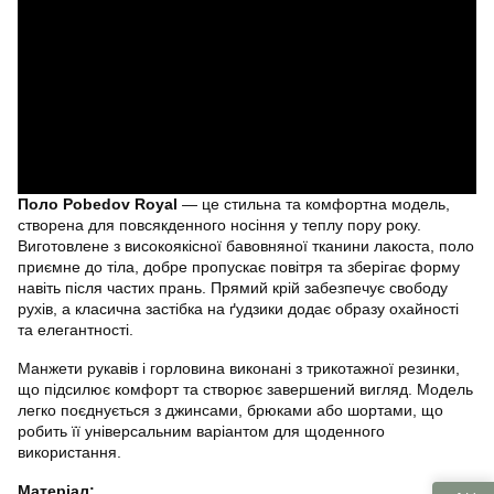
Поло Pobedov Royal
— це стильна та комфортна модель,
створена для повсякденного носіння у теплу пору року.
Виготовлене з високоякісної бавовняної тканини лакоста, поло
приємне до тіла, добре пропускає повітря та зберігає форму
навіть після частих прань. Прямий крій забезпечує свободу
рухів, а класична застібка на ґудзики додає образу охайності
та елегантності.
Манжети рукавів і горловина виконані з трикотажної резинки,
що підсилює комфорт та створює завершений вигляд. Модель
легко поєднується з джинсами, брюками або шортами, що
робить її універсальним варіантом для щоденного
використання.
Матеріал: