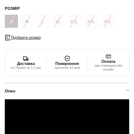
РОЗМІР
S
M
L
XL
2XL
3XL
4XL
Підібрати розмір
Оплата
Доставка
Повернення
при отриманні або
по Україні за 1-2 дні
протягом 14 днів
онлайн
Опис