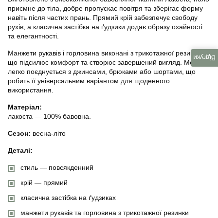
приємне до тіла, добре пропускає повітря та зберігає форму
навіть після частих прань. Прямий крій забезпечує свободу
рухів, а класична застібка на ґудзики додає образу охайності
та елегантності.
Манжети рукавів і горловина виконані з трикотажної резинки,
Відгуки
що підсилює комфорт та створює завершений вигляд. Модель
легко поєднується з джинсами, брюками або шортами, що
робить її універсальним варіантом для щоденного
використання.
Матеріал:
лакоста — 100% бавовна.
Сезон:
весна-літо
Деталі:
стиль — повсякденний
крій — прямий
класична застібка на ґудзиках
манжети рукавів та горловина з трикотажної резинки