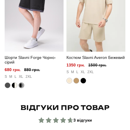
Стиль
повсякденний
Сезон
літо
Колір
чорний
Матеріал
лакоста
Шорти Slavni Forge Чорно-
Костюм Slavni Averon Бежевий
Склад тканини
100% бавовна
сірий
1350 грн.
1500 грн.
680 грн.
880 грн.
Країна - виробник
україна
S
M
L
XL
2XL
S
M
L
XL
2XL
ВІДГУКИ ПРО ТОВАР
3 відгуки