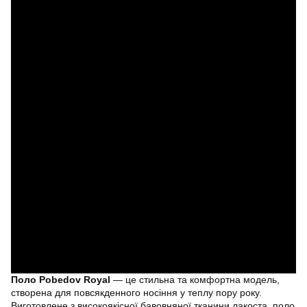
Поло Pobedov Royal
— це стильна та комфортна модель,
створена для повсякденного носіння у теплу пору року.
Виготовлене з високоякісної бавовняної тканини лакоста, поло