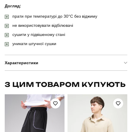
Догляд:
прати при температурі до 30°C без віджиму
не використовувати відбілювачі
сушити у підвішеному стані
уникати штучної сушки
Характеристики
Бренд
pobedov
З ЦИМ ТОВАРОМ КУПУЮТЬ
Артикул
TSpl3107Lba
Призначення
для повсякденного носіння
Стать
чоловічий