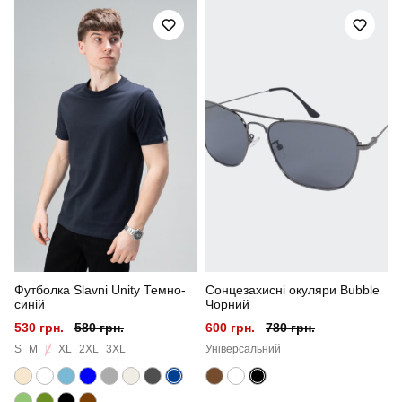
Артикул
TSpl699Sdb
Призначення
для повсякденного носіння
Стать
чоловічий
Стиль
повсякденний
Сезон
літо
Колір
темно-синій
Футболка Slavni Unity Темно-
Сонцезахисні окуляри Bubble
Матеріал
трикотаж
синій
Чорний
530 грн.
580 грн.
600 грн.
780 грн.
Склад тканини
100% бавовна
S
M
L
XL
2XL
3XL
Універсальний
Країна - виробник
україна