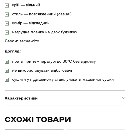
крій — вільний
стиль — повсякденний (casual)
комір — відкладний
нагрудна планка на двох ґудзиках
Сезон:
весна-літо
Догляд:
прати при температурі до 30°C без віджиму
не використовувати відбілювачі
сушити у підвішеному стані, уникати машинної сушки
Характеристики
Бренд
pobedov
СХОЖІ ТОВАРИ
Модель
pobedov loft