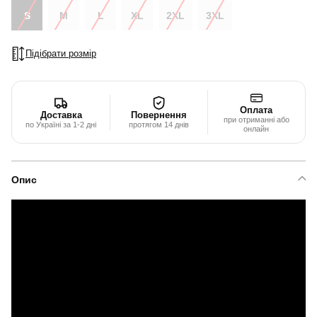
S
M
L
XL
2XL
3XL
Підібрати розмір
Оплата
Доставка
Повернення
при отриманні або
по Україні за 1-2 дні
протягом 14 днів
онлайн
Опис