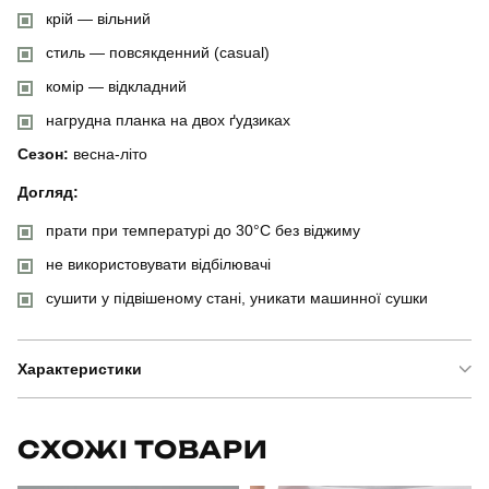
крій — вільний
стиль — повсякденний (casual)
комір — відкладний
нагрудна планка на двох ґудзиках
Сезон:
весна-літо
Догляд:
прати при температурі до 30°C без віджиму
не використовувати відбілювачі
сушити у підвішеному стані, уникати машинної сушки
Характеристики
Бренд
pobedov
СХОЖІ ТОВАРИ
Модель
pobedov loft