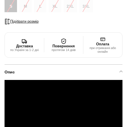
S
M
L
XL
2XL
3XL
Підібрати розмір
Оплата
Доставка
Повернення
при отриманні або
по Україні за 1-2 дні
протягом 14 днів
онлайн
Опис