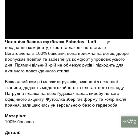
Чоловіча базова футболка Pobedov “Loft”
— це
поєднання комфорту, якості та лаконічного стилю.
Виготовлена зі 100% бавовни, вона приємна на дотик, добре
пропускає повітря та забезпечує комфорт упродовж усього
дня. Прямий вільний крій не обмежує рухів і підходить для
активного повсякденного стилю.
Відкладний комір і манжети рукавів, виконані з основної
тканини, додають моделі охайного та елегантного вигляду.
Нагрудна планка на двох ґудзиках надає виробу легкого
офіційного акценту. Футболка зберігає форму та колір після
прання, залишаючись універсальною базою гардероба.
Матеріал:
100% бавовна.
Відгуки
Деталі: