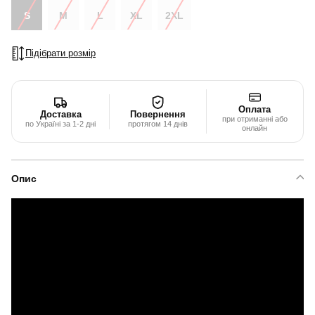
S
M
L
XL
2XL
Підібрати розмір
Оплата
Доставка
Повернення
при отриманні або
по Україні за 1-2 дні
протягом 14 днів
онлайн
Опис