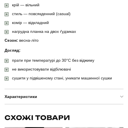
крій — вільний
стиль — повсякденний (casual)
комір — відкладний
нагрудна планка на двох ґудзиках
Сезон:
весна-літо
Догляд:
прати при температурі до 30°C без віджиму
не використовувати відбілювачі
сушити у підвішеному стані, уникати машинної сушки
Характеристики
Бренд
pobedov
СХОЖІ ТОВАРИ
Модель
pobedov loft