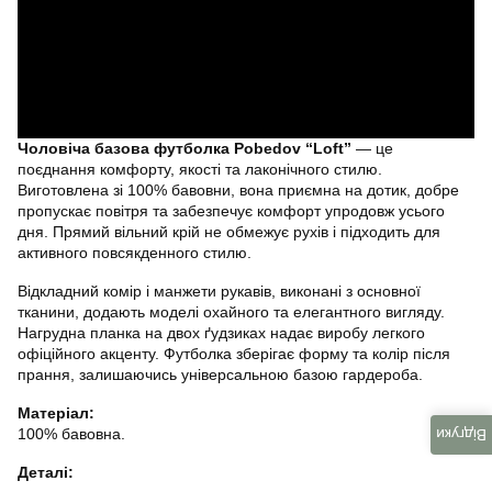
Чоловіча базова футболка Pobedov “Loft”
— це
поєднання комфорту, якості та лаконічного стилю.
Виготовлена зі 100% бавовни, вона приємна на дотик, добре
пропускає повітря та забезпечує комфорт упродовж усього
дня. Прямий вільний крій не обмежує рухів і підходить для
активного повсякденного стилю.
Відкладний комір і манжети рукавів, виконані з основної
тканини, додають моделі охайного та елегантного вигляду.
Нагрудна планка на двох ґудзиках надає виробу легкого
офіційного акценту. Футболка зберігає форму та колір після
прання, залишаючись універсальною базою гардероба.
Матеріал:
100% бавовна.
Відгуки
Деталі: