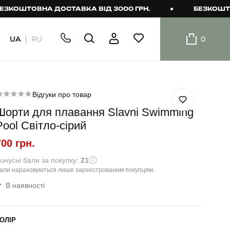
ТОВНА ДОСТАВКА ВІД 3000 ГРН.
БЕЗКОШТОВНА Д
UA
RU
0
ШОРТИ
Плавальні
шорти
Відгуки про товар
Шорти для плавання Slavni Swimming
Шорти
Pool Світло-сірий
700 грн.
онусні бали за покупку:
21
али нараховуються лише зареєстрованим покупцям.
В наявності
ОЛІР