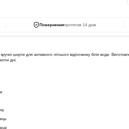
Повернення
протягом 14 днів
зручні шорти для активного літнього відпочинку біля води. Виготов
отні дні.
ди
ку
ниць
воді