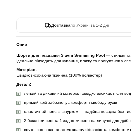
Доставка
по Україні за 1-2 дні
Опис
Шорти для плавання Slavni Swimming Pool
— стильні та 
ідеально підходять для купання, пляжу та прогулянок у спек
Матеріал:
швидковисихаюча тканина (100% поліестер)
Деталі:
легкий та дихаючий матеріал швидко висихає після во
прямий крій забезпечує комфорт і свободу рухів
еластичний пояс із шнурком — надійна посадка без тис
2 бокові кишені та 1 задня кишеня на липучці для дріб
внутрішня сітка гарантує кращу фіксацію та комфорт у 