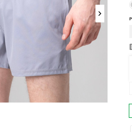
Поло
Літні комплекти
Сорочки
Комбінезони
Р
Футболки
Спортивні
костюми
Майки
Кежуал
ХУДІ, СВІТШОТИ, СВЕТРИ
Кофти
Светри
Світшоти
Худі
Боді