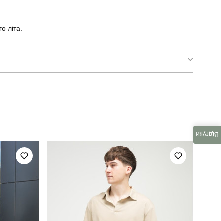
о літа.
SOpr5246Llr
чоловічий
літо
Відгуки
плащівка
україна