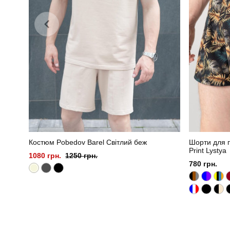
Костюм Pobedov Barel Світлий беж
Шорти для п
Print Lystya
1080 грн.
1250 грн.
780 грн.