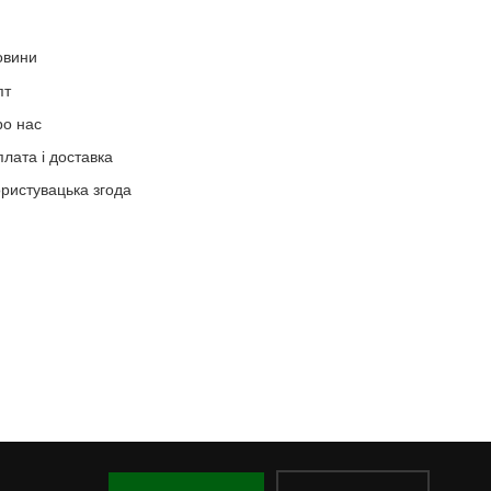
овини
пт
ро нас
лата і доставка
ристувацька згода