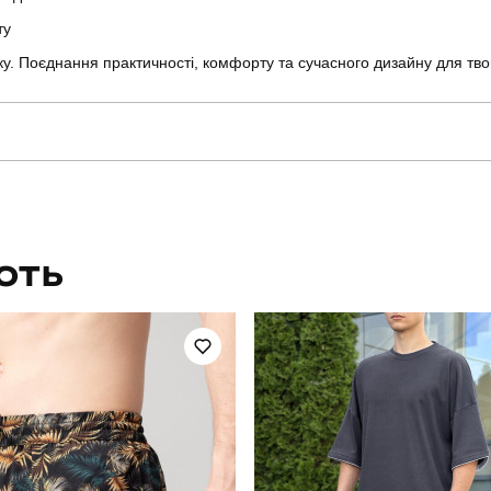
ту
у. Поєднання практичності, комфорту та сучасного дизайну для твог
slavni
Артикул
для плавання
Стать
ЮТЬ
повсякденний
Сезон
світло-сірий
Матеріал
100% поліестер
Країна - виробник