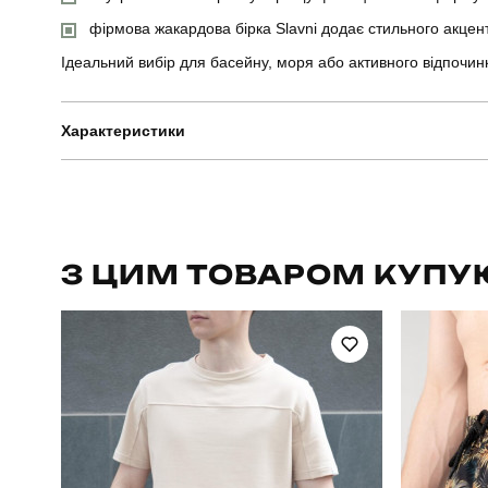
фірмова жакардова бірка Slavni додає стильного акцен
Ідеальний вибір для басейну, моря або активного відпочинк
Характеристики
Бренд
Призначення
З ЦИМ ТОВАРОМ КУПУ
Стиль
Колір
Склад тканини