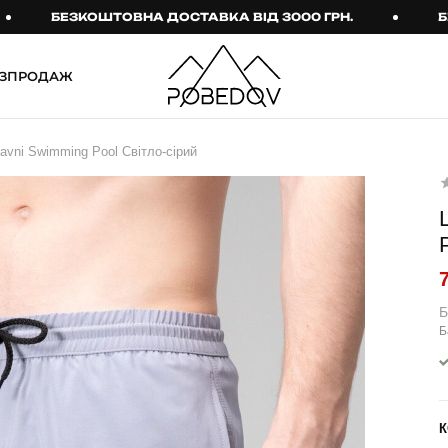
БЕЗКОШТОВНА ДОСТАВКА ВІД 3000 ГРН.
БЕЗКОШ
ЗПРОДАЖ
ШТАНИ
ТАКТИЧНИЙ ОДЯГ
avni Swimming Pool Світло-сірий
Брюки
Тактичне спорядження
Джогери
Тактичний жіночий
одяг
Карго
Тактичний чоловічий
Спортивні штани
одяг
Лосини
Тактичні рукавиці
Б
Б
Джинси
Тактичні шкарпетки
КОМПЛЕКТИ
ТЕРМО-КОМПЛЕКТИ
ФУТБОЛКИ І СОРОЧКИ
Куртка й штани
К