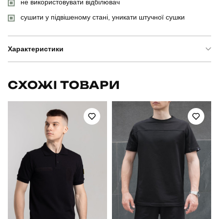
не використовувати відбілювач
сушити у підвішеному стані, уникати штучної сушки
Характеристики
Бренд
pobedov
СХОЖІ ТОВАРИ
Модель
pobedov pool day
Артикул
SOpr447XLdge
Призначення
для плавання
Стать
чоловічий
Стиль
повсякденний
Сезон
літо