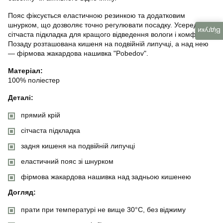
Пояс фіксується еластичною резинкою та додатковим
шнурком, що дозволяє точно регулювати посадку. Усередині є
Відгуки
сітчаста підкладка для кращого відведення вологи і комфорту.
Позаду розташована кишеня на подвійній липучці, а над нею
— фірмова жакардова нашивка "Pobedov".
Матеріал:
100% поліестер
Деталі:
прямий крій
сітчаста підкладка
задня кишеня на подвійній липучці
еластичний пояс зі шнурком
фірмова жакардова нашивка над задньою кишенею
Догляд:
прати при температурі не вище 30°C, без віджиму