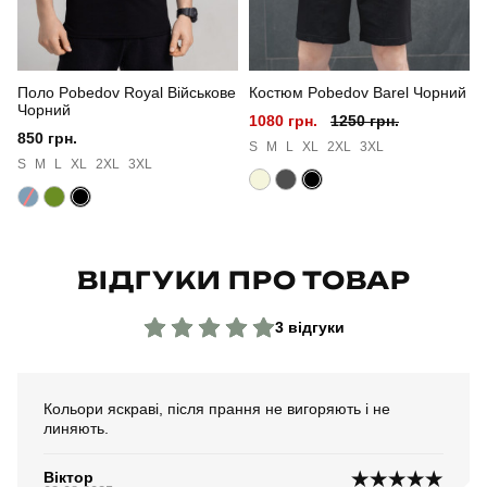
Колір
темно-сірий
Поло Pobedov Royal Військове
Костюм Pobedov Barel Чорний
Матеріал
плащівка
Чорний
1080 грн.
1250 грн.
850 грн.
Склад тканини
100% поліестер
S
M
L
XL
2XL
3XL
S
M
L
XL
2XL
3XL
Країна - виробник
україна
ВІДГУКИ ПРО ТОВАР
3 відгуки
Кольори яскраві, після прання не вигоряють і не
линяють.
Віктор