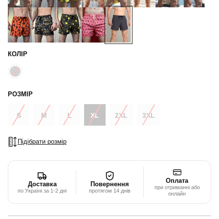
КОЛІР
РОЗМІР
S
M
L
XL
2XL
3XL
Підібрати розмір
Оплата
Доставка
Повернення
при отриманні або
по Україні за 1-2 дні
протягом 14 днів
онлайн