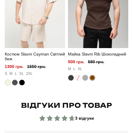
Стиль
повсякденний
Сезон
літо
Колір
чорний
Костюм Slavni Cayman Світлий
Майка Slavni Rib Шоколадний
Матеріал
плащівка
беж
500 грн.
580 грн.
1300 грн.
1550 грн.
Склад тканини
100% поліестер
M
L
XL
S
M
L
XL
2XL
Країна - виробник
україна
ВІДГУКИ ПРО ТОВАР
3 відгуки