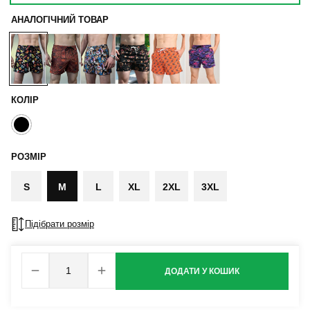
АНАЛОГІЧНИЙ ТОВАР
КОЛІР
РОЗМІР
S
M
L
XL
2XL
3XL
Підібрати розмір
ДОДАТИ У КОШИК