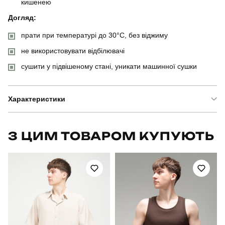
кишенею
Догляд:
прати при температурі до 30°C, без віджиму
не використовувати відбілювачі
сушити у підвішеному стані, уникати машинної сушки
Характеристики
Бренд
pobedov
З ЦИМ ТОВАРОМ КУПУЮТЬ
Модель
pobedov pool day chortyky
Артикул
SOpr2880Mba
Призначення
для плавання
Стать
чоловічий