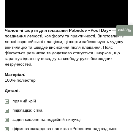
Відгуки
Чоловічі шорти для плавання Pobedov «Pool Day»
—
поєднання легкості, комфорту та практичності. Виготовлені з
легкої європейської плащівки, ці шорти забезпечують чудову
вентиляцію та швидке висихання після плавання. Пояс
фіксується резинкою та додатково стягується шнурком, що
гарантує ідеальну посадку та свободу рухів без жодних
незручностей.
Матеріал:
100% поліестер
Деталі:
прямий крій
підкладка: сітка
задня кишеня на подвійній липучці
фірмова жакардова нашивка «Pobedov» над задньою